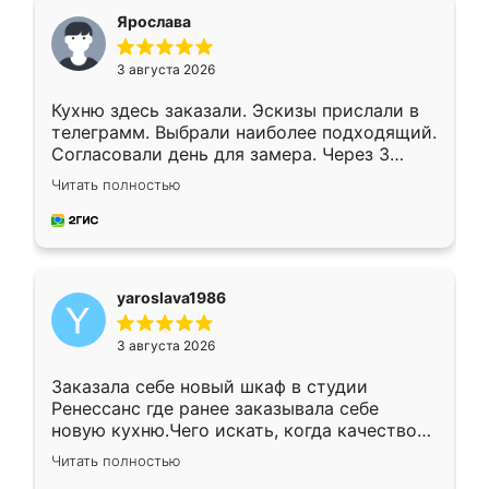
я хотела.
Ярослава
3 августа 2026
Кухню здесь заказали. Эскизы прислали в
телеграмм. Выбрали наиболее подходящий.
Согласовали день для замера. Через 3
недели кухня была уже готова. Остались
Читать полностью
довольны работой. Спасибо Ренессанс
мебель за качественную работу!
yaroslava1986
3 августа 2026
Заказала себе новый шкаф в студии
Ренессанс где ранее заказывала себе
новую кухню.Чего искать, когда качеством
вполне довольна. Служит кухня уже почти
Читать полностью
два года, нареканий нет.