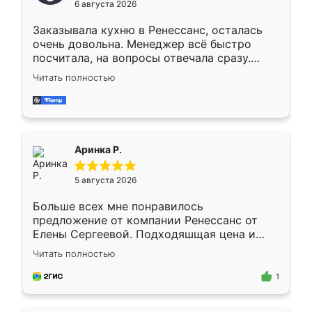
6 августа 2026
мебели буду заказывать только здесь.
Заказывала кухню в Ренессанс, осталась
очень довольна. Менеджер всё быстро
посчитала, на вопросы отвечала сразу.
Замерщик приехал в субботу, подошёл к
Читать полностью
делу со всей ответственностью. Собрали
за день, ребята работали аккуратно, даже
пыли почти не было. Качество отличное,
ящики ходят плавно, ничего не скрипит.
Всё подошло как влитое.
Аринка Р.
5 августа 2026
Больше всех мне понравилось
предложение от компании Ренессанс от
Елены Сергеевой. Подходяшщая цена и
короткие сроки изготовления. Приехавший
Читать полностью
для замера сотрудник Владислав
предложил по моему эскизу самый
1
подходящий вариант шкафа. Немного его
видоизменил, получилось даже лучше, чем