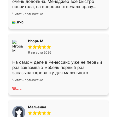
очень довольна. Менеджер всё быстро
посчитала, на вопросы отвечала сразу.
Замерщик приехал в субботу, подошёл к
Читать полностью
делу со всей ответственностью. Собрали
за день, ребята работали аккуратно, даже
пыли почти не было. Качество отличное,
ящики ходят плавно, ничего не скрипит.
Всё подошло как влитое.
Игорь М.
6 августа 2026
На самом деле в Ренессанс уже не первый
раз заказываю мебель первый раз
заказывал кроватку для маленького
ребёнка при его рождении ,во второй раз
Читать полностью
заказал шкаф-купе. По качеству очень
хорошее сборка достаточно быстрая,
также адекватные цены. До этого
сравнивал с разными конкурентами в этом
сегменте ,выбор у конкурентов куда
Мальвина
меньше, здесь же он более разнообразный.
Мне нравится ,если что-то потребуется из