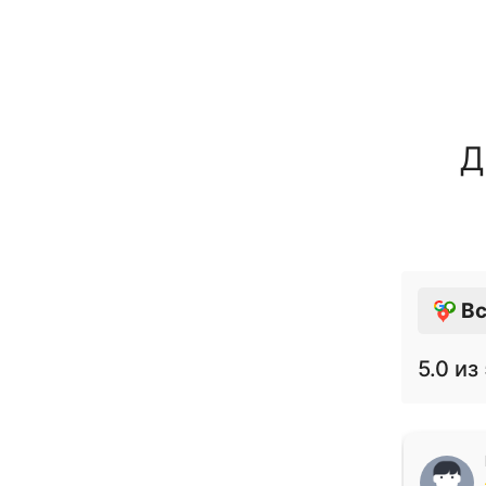
Д
Вс
5.0
из 