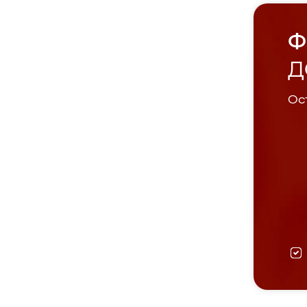
Ф
Д
Ост