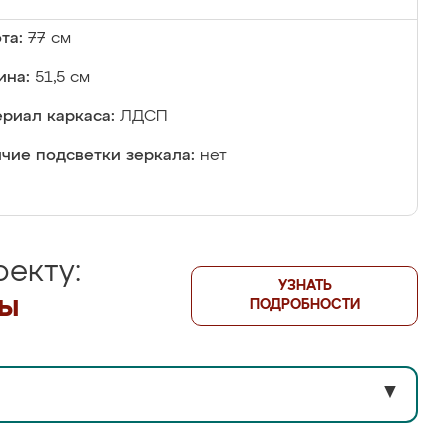
та:
77 см
ина:
51,5 см
риал каркаса:
ЛДСП
чие подсветки зеркала:
нет
екту:
УЗНАТЬ
лы
ПОДРОБНОСТИ
▼