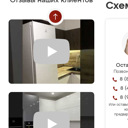
Отзывы наших клиентов
Схе
Оста
Позвон
8 (
8 (
8 (
Или оставь
ко
предвар