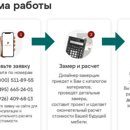
ма работы
вьте заявку
Замер и расчет
ите по номерам
Дизайнер-замерщик
800) 511-89-55
приедет к Вам с каталогом
материалов,
Вы
495) 665-24-01
проведёт детальные
р
926) 409-68-13
замеры,
д
составит проект и сделает
з
те заявку на сайте для
окончательный расчёт
нсультации и
стоимости Вашей будущей
ительного расчёта
стоимости.
мебели.