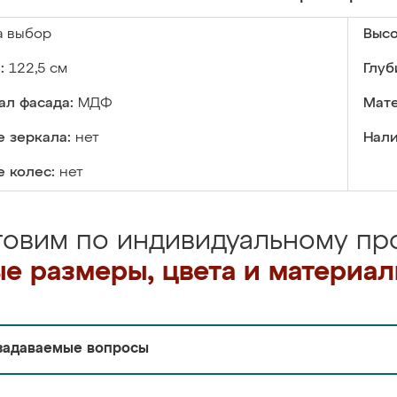
а выбор
Высо
:
122,5 см
Глуб
ал фасада:
МДФ
Мате
 зеркала:
нет
Нали
 колес:
нет
товим по индивидуальному про
е размеры, цвета и материа
задаваемые вопросы