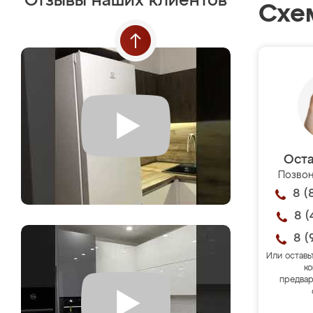
Отзывы наших клиентов
Схе
Оста
Позвон
8 (
8 (
8 (
Или оставь
ко
предвар