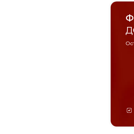
Ф
Д
Ост