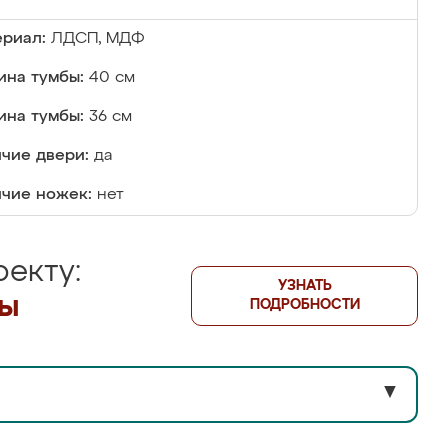
риал:
ЛДСП, МДФ
на тумбы:
40 см
ина тумбы:
36 см
чие двери:
да
чие ножек:
нет
екту:
УЗНАТЬ
лы
ПОДРОБНОСТИ
▼