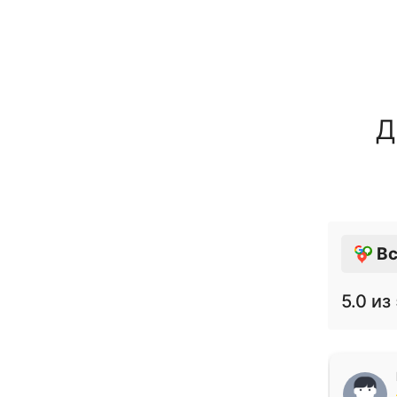
Д
Вс
5.0
из 