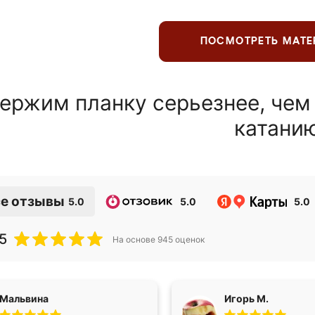
ПОСМОТРЕТЬ МАТ
ержим планку серьезнее, чем
катани
е отзывы
5.0
5.0
5.0
5
На основе
945
оценок
Мальвина
Игорь М.