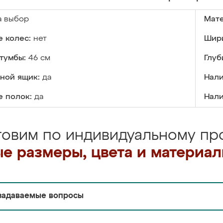
а выбор
Мате
 колес:
нет
Шири
тумбы:
46 см
Глуб
ной ящик:
да
Нали
е полок:
да
Нали
товим по индивидуальному про
е размеры, цвета и материа
задаваемые вопросы