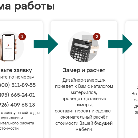
ма работы
вьте заявку
Замер и расчет
ите по номерам
Дизайнер-замерщик
800) 511-89-55
приедет к Вам с каталогом
материалов,
Вы
495) 665-24-01
проведёт детальные
р
926) 409-68-13
замеры,
д
составит проект и сделает
з
те заявку на сайте для
окончательный расчёт
нсультации и
стоимости Вашей будущей
ительного расчёта
стоимости.
мебели.