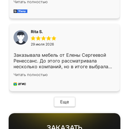
Читать полностью
довольны работой. Спасибо Ренессанс
мебель за качественную работу!
Rita S.
29 июля 2026
Заказывала мебель от Елены Сергеевой
Ренессанс. До этого рассматривала
несколько компаний, но в итоге выбрала
эту. Сначала обговорили условия, потом
Читать полностью
приехал замерщик, всё спокойно объяснил
и снял размеры. Изготовили в срок, с
доставкой тоже никаких проблем не
возникло. Сборку выполнили аккуратно,
мебель сразу встала на свое место без
Еще
каких-либо доработок. Качеством осталась
довольна, все выглядит так, как и ожидала.
ЗАКАЗАТЬ