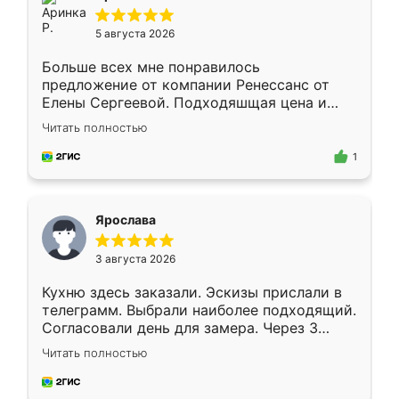
5 августа 2026
Больше всех мне понравилось
предложение от компании Ренессанс от
Елены Сергеевой. Подходяшщая цена и
короткие сроки изготовления. Приехавший
Читать полностью
для замера сотрудник Владислав
предложил по моему эскизу самый
1
подходящий вариант шкафа. Немного его
видоизменил, получилось даже лучше, чем
я хотела.
Ярослава
3 августа 2026
Кухню здесь заказали. Эскизы прислали в
телеграмм. Выбрали наиболее подходящий.
Согласовали день для замера. Через 3
недели кухня была уже готова. Остались
Читать полностью
довольны работой. Спасибо Ренессанс
мебель за качественную работу!