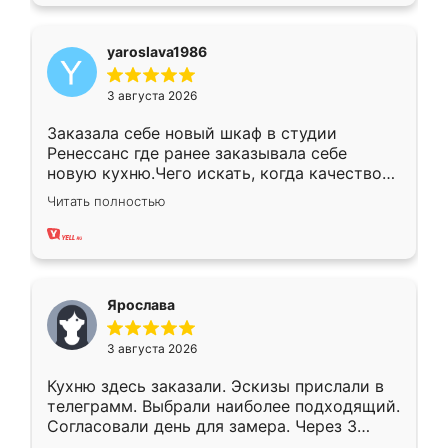
yaroslava1986
3 августа 2026
Заказала себе новый шкаф в студии
Ренессанс где ранее заказывала себе
новую кухню.Чего искать, когда качеством
вполне довольна. Служит кухня уже почти
Читать полностью
два года, нареканий нет.
Ярослава
3 августа 2026
Кухню здесь заказали. Эскизы прислали в
телеграмм. Выбрали наиболее подходящий.
Согласовали день для замера. Через 3
недели кухня была уже готова. Остались