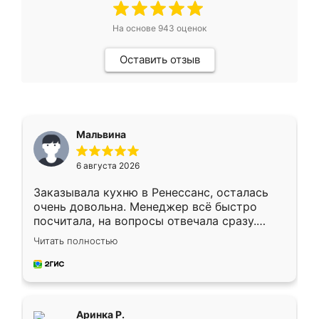
На основе
943
оценок
Оставить отзыв
Мальвина
6 августа 2026
Заказывала кухню в Ренессанс, осталась
очень довольна. Менеджер всё быстро
посчитала, на вопросы отвечала сразу.
Замерщик приехал в субботу, подошёл к
Читать полностью
делу со всей ответственностью. Собрали
за день, ребята работали аккуратно, даже
пыли почти не было. Качество отличное,
ящики ходят плавно, ничего не скрипит.
Всё подошло как влитое.
Аринка Р.