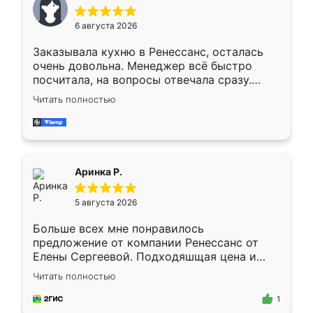
меньше, здесь же он более разнообразный.
Мне нравится ,если что-то потребуется из
6 августа 2026
мебели буду заказывать только здесь.
Заказывала кухню в Ренессанс, осталась
очень довольна. Менеджер всё быстро
посчитала, на вопросы отвечала сразу.
Замерщик приехал в субботу, подошёл к
Читать полностью
делу со всей ответственностью. Собрали
за день, ребята работали аккуратно, даже
пыли почти не было. Качество отличное,
ящики ходят плавно, ничего не скрипит.
Всё подошло как влитое.
Аринка Р.
5 августа 2026
Больше всех мне понравилось
предложение от компании Ренессанс от
Елены Сергеевой. Подходяшщая цена и
короткие сроки изготовления. Приехавший
Читать полностью
для замера сотрудник Владислав
предложил по моему эскизу самый
1
подходящий вариант шкафа. Немного его