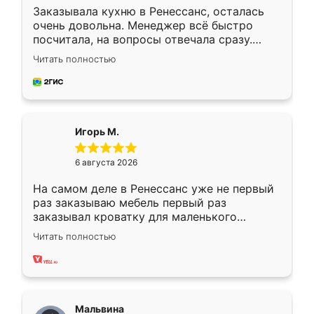
Заказывала кухню в Ренессанс, осталась
очень довольна. Менеджер всё быстро
посчитала, на вопросы отвечала сразу.
Замерщик приехал в субботу, подошёл к
Читать полностью
делу со всей ответственностью. Собрали
за день, ребята работали аккуратно, даже
пыли почти не было. Качество отличное,
ящики ходят плавно, ничего не скрипит.
Всё подошло как влитое.
Игорь М.
6 августа 2026
На самом деле в Ренессанс уже не первый
раз заказываю мебель первый раз
заказывал кроватку для маленького
ребёнка при его рождении ,во второй раз
Читать полностью
заказал шкаф-купе. По качеству очень
хорошее сборка достаточно быстрая,
также адекватные цены. До этого
сравнивал с разными конкурентами в этом
сегменте ,выбор у конкурентов куда
Мальвина