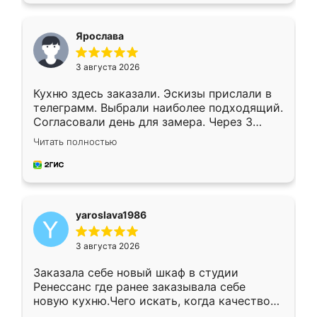
видоизменил, получилось даже лучше, чем
я хотела.
Ярослава
3 августа 2026
Кухню здесь заказали. Эскизы прислали в
телеграмм. Выбрали наиболее подходящий.
Согласовали день для замера. Через 3
недели кухня была уже готова. Остались
Читать полностью
довольны работой. Спасибо Ренессанс
мебель за качественную работу!
yaroslava1986
3 августа 2026
Заказала себе новый шкаф в студии
Ренессанс где ранее заказывала себе
новую кухню.Чего искать, когда качеством
вполне довольна. Служит кухня уже почти