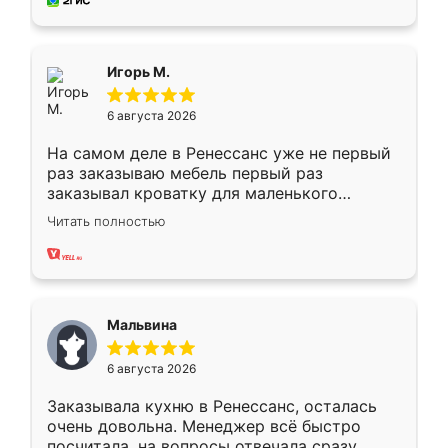
за день, ребята работали аккуратно, даже
пыли почти не было. Качество отличное,
ящики ходят плавно, ничего не скрипит.
Всё подошло как влитое.
Игорь М.
6 августа 2026
На самом деле в Ренессанс уже не первый
раз заказываю мебель первый раз
заказывал кроватку для маленького
ребёнка при его рождении ,во второй раз
Читать полностью
заказал шкаф-купе. По качеству очень
хорошее сборка достаточно быстрая,
также адекватные цены. До этого
сравнивал с разными конкурентами в этом
сегменте ,выбор у конкурентов куда
Мальвина
меньше, здесь же он более разнообразный.
Мне нравится ,если что-то потребуется из
6 августа 2026
мебели буду заказывать только здесь.
Заказывала кухню в Ренессанс, осталась
очень довольна. Менеджер всё быстро
посчитала, на вопросы отвечала сразу.