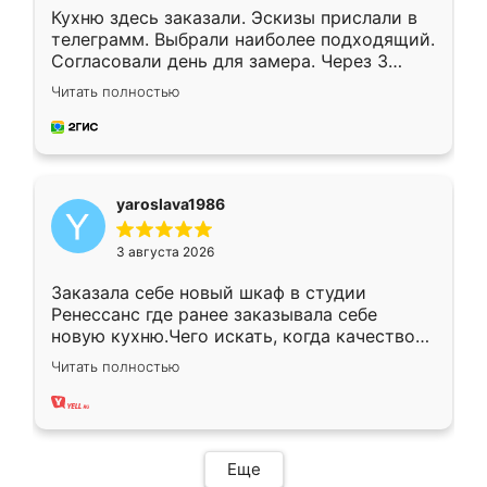
Кухню здесь заказали. Эскизы прислали в
телеграмм. Выбрали наиболее подходящий.
Согласовали день для замера. Через 3
недели кухня была уже готова. Остались
Читать полностью
довольны работой. Спасибо Ренессанс
мебель за качественную работу!
yaroslava1986
3 августа 2026
Заказала себе новый шкаф в студии
Ренессанс где ранее заказывала себе
новую кухню.Чего искать, когда качеством
вполне довольна. Служит кухня уже почти
Читать полностью
два года, нареканий нет.
Еще