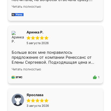
Замерщик приехал в субботу, подошёл к
Читать полностью
делу со всей ответственностью. Собрали
за день, ребята работали аккуратно, даже
пыли почти не было. Качество отличное,
ящики ходят плавно, ничего не скрипит.
Всё подошло как влитое.
Аринка Р.
5 августа 2026
Больше всех мне понравилось
предложение от компании Ренессанс от
Елены Сергеевой. Подходяшщая цена и
короткие сроки изготовления. Приехавший
Читать полностью
для замера сотрудник Владислав
предложил по моему эскизу самый
1
подходящий вариант шкафа. Немного его
видоизменил, получилось даже лучше, чем
я хотела.
Ярослава
3 августа 2026