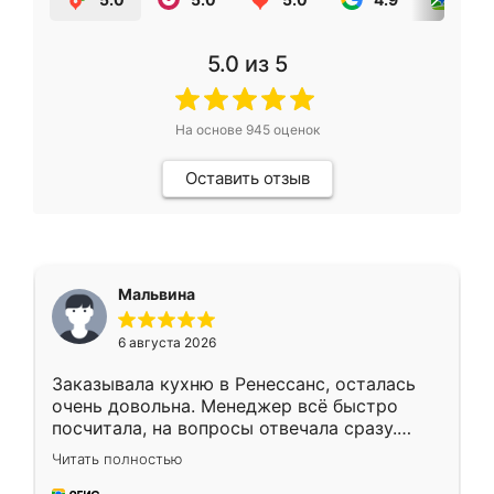
5.0
из 5
На основе
945
оценок
Оставить отзыв
Мальвина
6 августа 2026
Заказывала кухню в Ренессанс, осталась
очень довольна. Менеджер всё быстро
посчитала, на вопросы отвечала сразу.
Замерщик приехал в субботу, подошёл к
Читать полностью
делу со всей ответственностью. Собрали