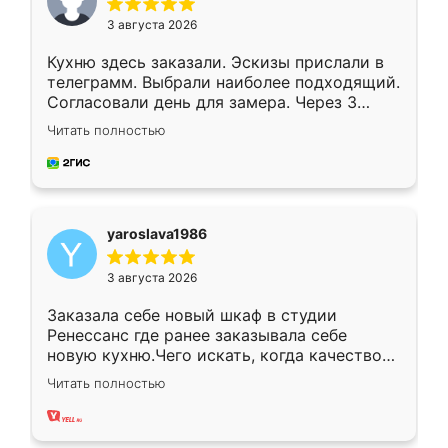
3 августа 2026
Кухню здесь заказали. Эскизы прислали в
телеграмм. Выбрали наиболее подходящий.
Согласовали день для замера. Через 3
недели кухня была уже готова. Остались
Читать полностью
довольны работой. Спасибо Ренессанс
мебель за качественную работу!
yaroslava1986
3 августа 2026
Заказала себе новый шкаф в студии
Ренессанс где ранее заказывала себе
новую кухню.Чего искать, когда качеством
вполне довольна. Служит кухня уже почти
Читать полностью
два года, нареканий нет.