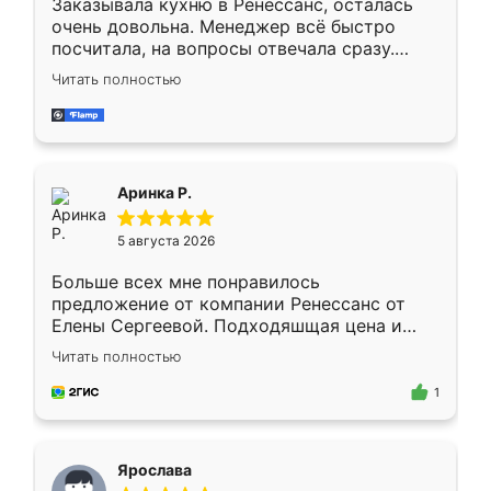
Заказывала кухню в Ренессанс, осталась
очень довольна. Менеджер всё быстро
посчитала, на вопросы отвечала сразу.
Замерщик приехал в субботу, подошёл к
Читать полностью
делу со всей ответственностью. Собрали
за день, ребята работали аккуратно, даже
пыли почти не было. Качество отличное,
ящики ходят плавно, ничего не скрипит.
Всё подошло как влитое.
Аринка Р.
5 августа 2026
Больше всех мне понравилось
предложение от компании Ренессанс от
Елены Сергеевой. Подходяшщая цена и
короткие сроки изготовления. Приехавший
Читать полностью
для замера сотрудник Владислав
предложил по моему эскизу самый
1
подходящий вариант шкафа. Немного его
видоизменил, получилось даже лучше, чем
я хотела.
Ярослава