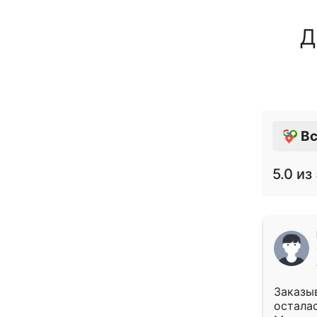
Д
Вс
5.0
из 
Заказыв
осталас