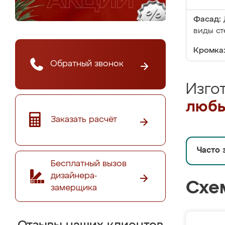
Фасад:
виды ст
Кромка
Обратный звонок
Изго
любы
Заказать расчёт
Часто 
Бесплатный вызов
дизайнера-
Схе
замерщика