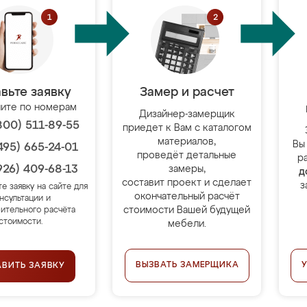
вьте заявку
Замер и расчет
ите по номерам
Дизайнер-замерщик
800) 511-89-55
приедет к Вам с каталогом
материалов,
Вы
495) 665-24-01
проведёт детальные
р
926) 409-68-13
замеры,
д
составит проект и сделает
з
те заявку на сайте для
окончательный расчёт
нсультации и
стоимости Вашей будущей
ительного расчёта
стоимости.
мебели.
ВЫЗВАТЬ ЗАМЕРЩИКА
АВИТЬ ЗАЯВКУ