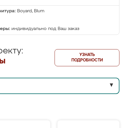
итура:
Boyard, Blum
еры:
индивидуально под Ваш заказ
екту:
УЗНАТЬ
лы
ПОДРОБНОСТИ
▼