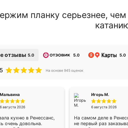
ержим планку серьезнее, чем
катани
е отзывы
5.0
5.0
5.0
5
На основе
945
оценок
Мальвина
Игорь М.
6 августа 2026
6 августа 2026
ала кухню в Ренессанс,
На самом деле в Ренес
ь очень довольна.
не первый раз заказыв