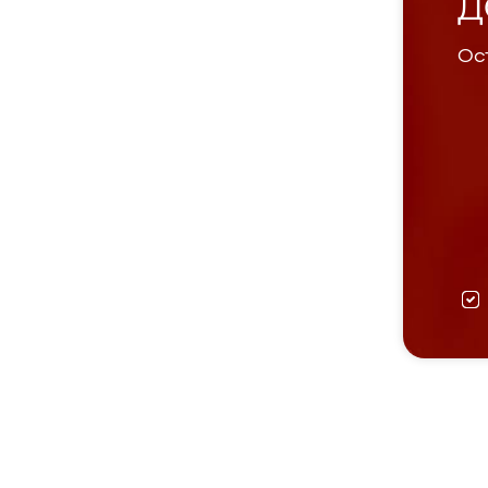
Д
Ост