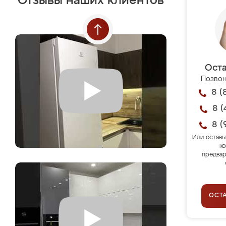
Отзывы наших клиентов
Оста
Позвон
8 (
8 (
8 (
Или оставь
ко
предвар
ОСТ