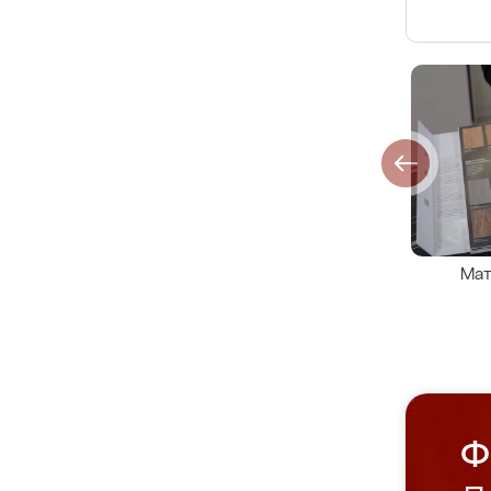
Мат
Ф