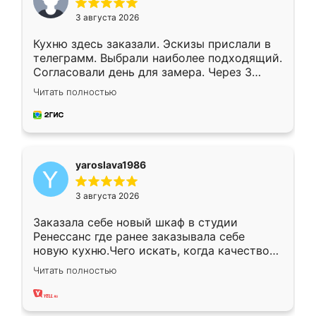
3 августа 2026
Кухню здесь заказали. Эскизы прислали в
телеграмм. Выбрали наиболее подходящий.
Согласовали день для замера. Через 3
недели кухня была уже готова. Остались
Читать полностью
довольны работой. Спасибо Ренессанс
мебель за качественную работу!
yaroslava1986
3 августа 2026
Заказала себе новый шкаф в студии
Ренессанс где ранее заказывала себе
новую кухню.Чего искать, когда качеством
вполне довольна. Служит кухня уже почти
Читать полностью
два года, нареканий нет.