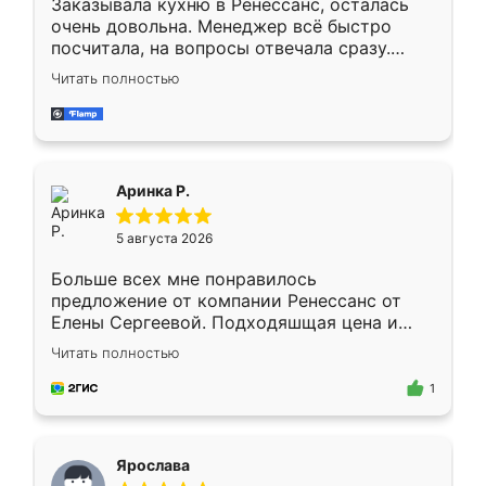
Заказывала кухню в Ренессанс, осталась
очень довольна. Менеджер всё быстро
посчитала, на вопросы отвечала сразу.
Замерщик приехал в субботу, подошёл к
Читать полностью
делу со всей ответственностью. Собрали
за день, ребята работали аккуратно, даже
пыли почти не было. Качество отличное,
ящики ходят плавно, ничего не скрипит.
Всё подошло как влитое.
Аринка Р.
5 августа 2026
Больше всех мне понравилось
предложение от компании Ренессанс от
Елены Сергеевой. Подходяшщая цена и
короткие сроки изготовления. Приехавший
Читать полностью
для замера сотрудник Владислав
предложил по моему эскизу самый
1
подходящий вариант шкафа. Немного его
видоизменил, получилось даже лучше, чем
я хотела.
Ярослава