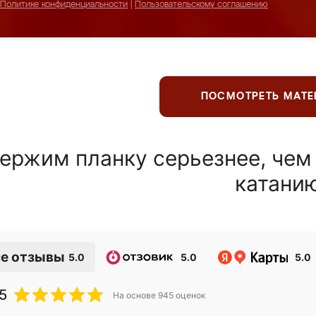
Политике конфиденциальности
|
Пользовательскому соглашению
ПОСМОТРЕТЬ МАТ
ержим планку серьезнее, чем
катани
е отзывы
5.0
5.0
5.0
5
На основе
945
оценок