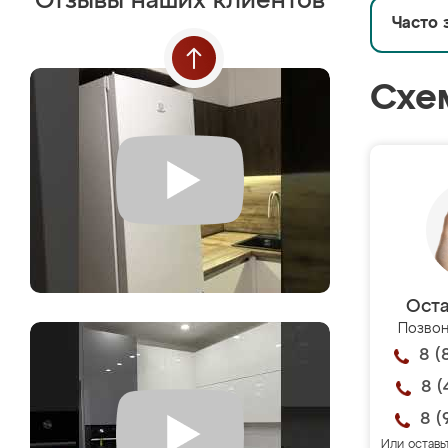
Отзывы наших клиентов
Часто 
Схе
Оста
Позвон
8 (
8 (
8 (
Или оставь