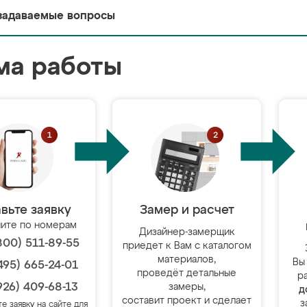
задаваемые вопросы
ма работы
вьте заявку
Замер и расчет
ите по номерам
Дизайнер-замерщик
800) 511-89-55
приедет к Вам с каталогом
материалов,
Вы
495) 665-24-01
проведёт детальные
р
926) 409-68-13
замеры,
д
составит проект и сделает
з
те заявку на сайте для