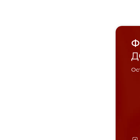
Ф
Д
Ост