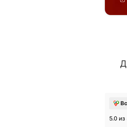
Д
Вс
5.0
из 