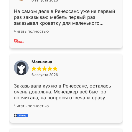
6 августа 2026
На самом деле в Ренессанс уже не первый
раз заказываю мебель первый раз
заказывал кроватку для маленького
ребёнка при его рождении ,во второй раз
Читать полностью
заказал шкаф-купе. По качеству очень
хорошее сборка достаточно быстрая,
также адекватные цены. До этого
сравнивал с разными конкурентами в этом
сегменте ,выбор у конкурентов куда
Мальвина
меньше, здесь же он более разнообразный.
Мне нравится ,если что-то потребуется из
6 августа 2026
мебели буду заказывать только здесь.
Заказывала кухню в Ренессанс, осталась
очень довольна. Менеджер всё быстро
посчитала, на вопросы отвечала сразу.
Замерщик приехал в субботу, подошёл к
Читать полностью
делу со всей ответственностью. Собрали
за день, ребята работали аккуратно, даже
пыли почти не было. Качество отличное,
ящики ходят плавно, ничего не скрипит.