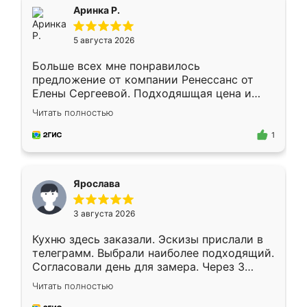
Всё подошло как влитое.
Аринка Р.
5 августа 2026
Больше всех мне понравилось
предложение от компании Ренессанс от
Елены Сергеевой. Подходяшщая цена и
короткие сроки изготовления. Приехавший
Читать полностью
для замера сотрудник Владислав
предложил по моему эскизу самый
1
подходящий вариант шкафа. Немного его
видоизменил, получилось даже лучше, чем
я хотела.
Ярослава
3 августа 2026
Кухню здесь заказали. Эскизы прислали в
телеграмм. Выбрали наиболее подходящий.
Согласовали день для замера. Через 3
недели кухня была уже готова. Остались
Читать полностью
довольны работой. Спасибо Ренессанс