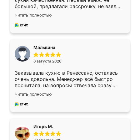
кухня качественная. Первый взнос не
большой, предлагали рассрочку, не взял.
Ждал меньше месяца, сборщик с прямыми
Читать полностью
руками. По цене вышло адекватно.
Рекомендую!
Мальвина
6 августа 2026
Заказывала кухню в Ренессанс, осталась
очень довольна. Менеджер всё быстро
посчитала, на вопросы отвечала сразу.
Замерщик приехал в субботу, подошёл к
Читать полностью
делу со всей ответственностью. Собрали
за день, ребята работали аккуратно, даже
пыли почти не было. Качество отличное,
ящики ходят плавно, ничего не скрипит.
Всё подошло как влитое.
Игорь М.