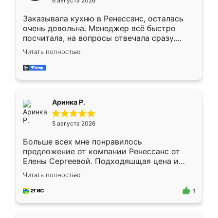
6 августа 2026
мебели буду заказывать только здесь.
Заказывала кухню в Ренессанс, осталась
очень довольна. Менеджер всё быстро
посчитала, на вопросы отвечала сразу.
Замерщик приехал в субботу, подошёл к
Читать полностью
делу со всей ответственностью. Собрали
за день, ребята работали аккуратно, даже
пыли почти не было. Качество отличное,
ящики ходят плавно, ничего не скрипит.
Всё подошло как влитое.
Аринка Р.
5 августа 2026
Больше всех мне понравилось
предложение от компании Ренессанс от
Елены Сергеевой. Подходяшщая цена и
короткие сроки изготовления. Приехавший
Читать полностью
для замера сотрудник Владислав
предложил по моему эскизу самый
1
подходящий вариант шкафа. Немного его
видоизменил, получилось даже лучше, чем