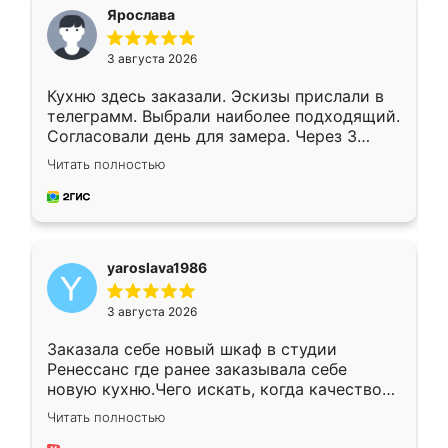
я хотела.
Ярослава
3 августа 2026
Кухню здесь заказали. Эскизы прислали в
телеграмм. Выбрали наиболее подходящий.
Согласовали день для замера. Через 3
недели кухня была уже готова. Остались
Читать полностью
довольны работой. Спасибо Ренессанс
мебель за качественную работу!
yaroslava1986
3 августа 2026
Заказала себе новый шкаф в студии
Ренессанс где ранее заказывала себе
новую кухню.Чего искать, когда качеством
вполне довольна. Служит кухня уже почти
Читать полностью
два года, нареканий нет.