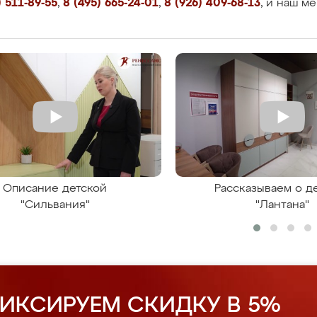
 511-89-55
,
8 (495) 665-24-01
,
8 (926) 409-68-13
, и наш м
Описание детской
Рассказываем о д
"Сильвания"
"Лантана"
ИКСИРУЕМ СКИДКУ В 5%