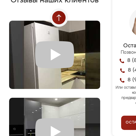
Отзывы наших клиентов
Оста
Позвон
8 (
8 (
8 (
Или оставь
ко
предвар
ОСТ