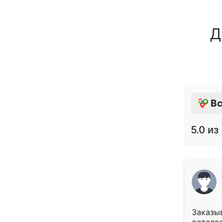
Д
Вс
5.0
из 
Заказыв