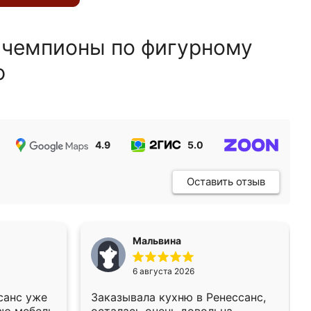
 чемпионы по фигурному
ю
4.9
5.0
5.0
Оставить отзыв
Мальвина
6 августа 2026
санс уже
Заказывала кухню в Ренессанс,