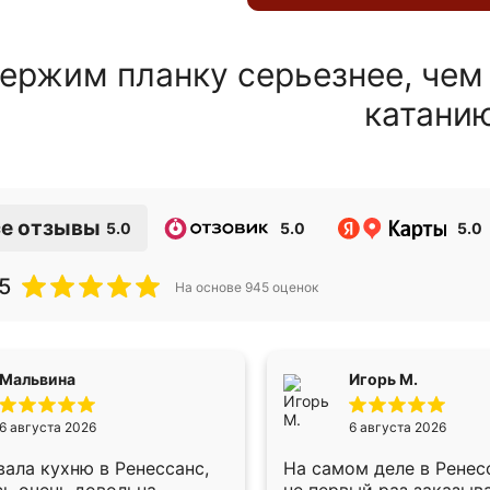
ержим планку серьезнее, чем
катани
е отзывы
5.0
5.0
5.0
5
На основе
945
оценок
Мальвина
Игорь М.
6 августа 2026
6 августа 2026
ала кухню в Ренессанс,
На самом деле в Ренес