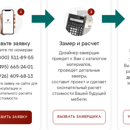
вьте заявку
Замер и расчет
ите по номерам
Дизайнер-замерщик
800) 511-89-55
приедет к Вам с каталогом
материалов,
Вы
495) 665-24-01
проведёт детальные
р
926) 409-68-13
замеры,
д
составит проект и сделает
з
те заявку на сайте для
окончательный расчёт
нсультации и
стоимости Вашей будущей
ительного расчёта
стоимости.
мебели.
ВЫЗВАТЬ ЗАМЕРЩИКА
АВИТЬ ЗАЯВКУ