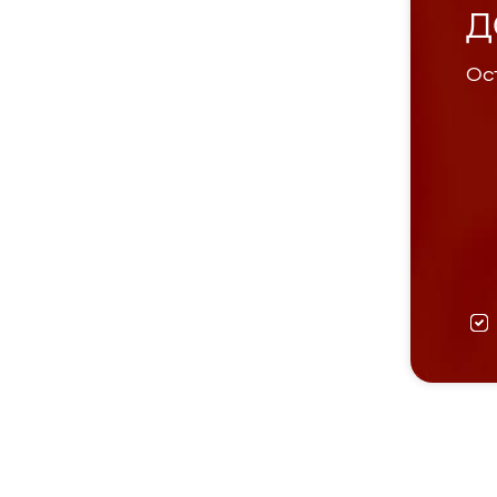
Д
Ост