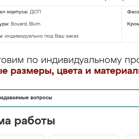
ал корпуса:
ДСП
Фаса
ура:
Boyard, Blum
Кром
ы:
индивидуально под Ваш заказ
товим по индивидуальному про
е размеры, цвета и материа
задаваемые вопросы
ма работы