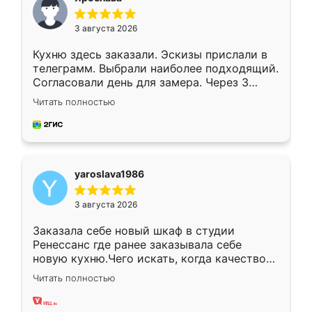
3 августа 2026
Кухню здесь заказали. Эскизы прислали в
телеграмм. Выбрали наиболее подходящий.
Согласовали день для замера. Через 3
недели кухня была уже готова. Остались
Читать полностью
довольны работой. Спасибо Ренессанс
мебель за качественную работу!
yaroslava1986
3 августа 2026
Заказала себе новый шкаф в студии
Ренессанс где ранее заказывала себе
новую кухню.Чего искать, когда качеством
вполне довольна. Служит кухня уже почти
Читать полностью
два года, нареканий нет.