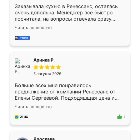
Заказывала кухню в Ренессанс, осталась
очень довольна. Менеджер всё быстро
посчитала, на вопросы отвечала сразу.
Замерщик приехал в субботу, подошёл к
Читать полностью
делу со всей ответственностью. Собрали
за день, ребята работали аккуратно, даже
пыли почти не было. Качество отличное,
ящики ходят плавно, ничего не скрипит.
Всё подошло как влитое.
Аринка Р.
5 августа 2026
Больше всех мне понравилось
предложение от компании Ренессанс от
Елены Сергеевой. Подходяшщая цена и
короткие сроки изготовления. Приехавший
Читать полностью
для замера сотрудник Владислав
предложил по моему эскизу самый
1
подходящий вариант шкафа. Немного его
видоизменил, получилось даже лучше, чем
я хотела.
Ярослава