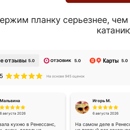
ержим планку серьезнее, чем
катани
е отзывы
5.0
5.0
5.0
5
На основе
945
оценок
Мальвина
Игорь М.
6 августа 2026
6 августа 2026
ала кухню в Ренессанс,
На самом деле в Ренес