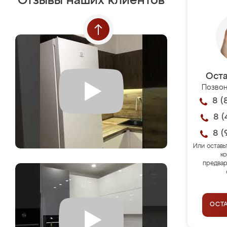
Отзывы наших клиентов
Оста
Позвон
8 (
8 (
8 (
Или оставь
ко
предвар
ОСТ