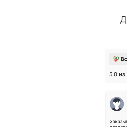
Д
Вс
5.0
из 
Заказыв