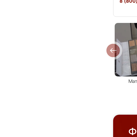
8 (800)
Мат
Ф