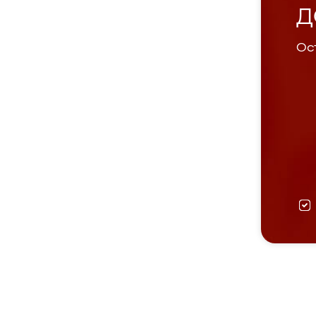
Д
Ост