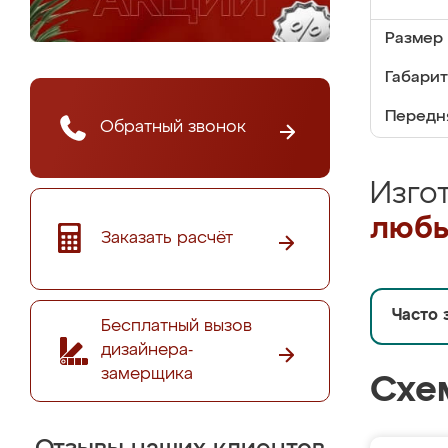
Размер 
Габариты
Передня
Обратный звонок
Изго
любы
Заказать расчёт
Часто 
Бесплатный вызов
дизайнера-
замерщика
Схе