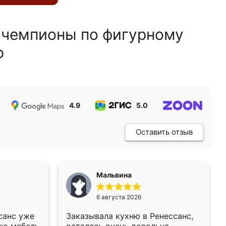
 чемпионы по фигурному
ю
4.9
5.0
5.0
Оставить отзыв
Мальвина
6 августа 2026
санс уже
Заказывала кухню в Ренессанс,