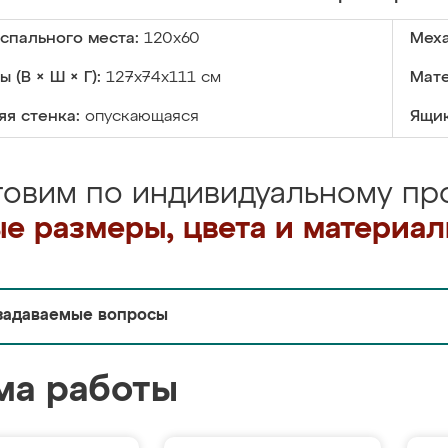
спального места:
120х60
Меха
 (В × Ш × Г):
127x74x111 см
Мате
я стенка:
опускающаяся
Ящик
товим по индивидуальному про
е размеры, цвета и материа
задаваемые вопросы
ма работы