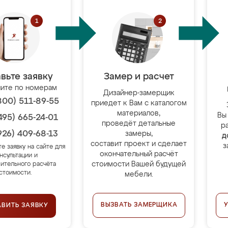
вьте заявку
Замер и расчет
ите по номерам
Дизайнер-замерщик
800) 511-89-55
приедет к Вам с каталогом
материалов,
Вы
495) 665-24-01
проведёт детальные
р
926) 409-68-13
замеры,
д
составит проект и сделает
з
те заявку на сайте для
окончательный расчёт
нсультации и
стоимости Вашей будущей
ительного расчёта
стоимости.
мебели.
ВЫЗВАТЬ ЗАМЕРЩИКА
АВИТЬ ЗАЯВКУ