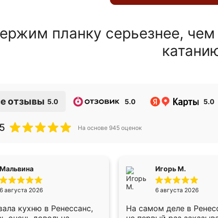
ержим планку серьезнее, чем
катани
е отзывы
5.0
5.0
5.0
5
На основе
945
оценок
Мальвина
Игорь М.
6 августа 2026
6 августа 2026
ала кухню в Ренессанс,
На самом деле в Ренес