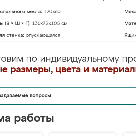
спального места:
120x60
Меха
 (В × Ш × Г):
136x72x105 см
Мате
я стенка:
опускающаяся
Ящик
товим по индивидуальному про
е размеры, цвета и материа
задаваемые вопросы
ма работы