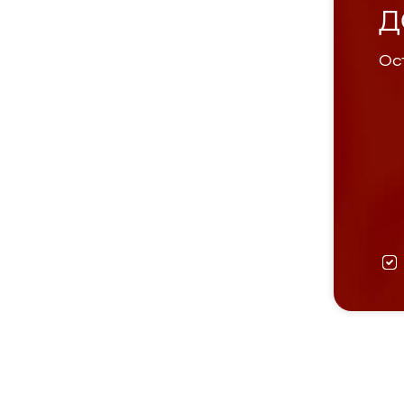
Д
Ост