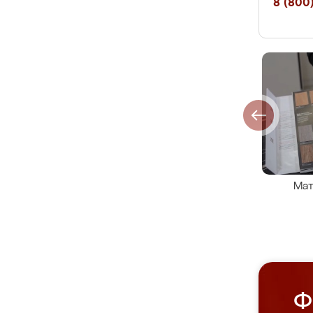
8 (800)
Мат
Ф