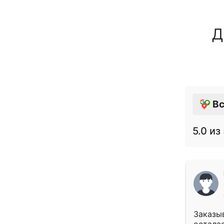
Д
Вс
5.0
из 
Заказыв