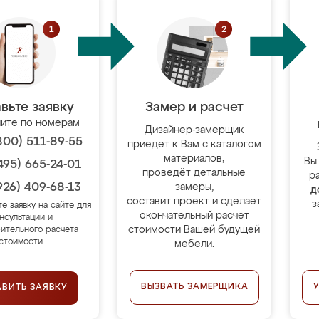
вьте заявку
Замер и расчет
ите по номерам
Дизайнер-замерщик
800) 511-89-55
приедет к Вам с каталогом
материалов,
Вы
495) 665-24-01
проведёт детальные
р
926) 409-68-13
замеры,
д
составит проект и сделает
з
те заявку на сайте для
окончательный расчёт
нсультации и
стоимости Вашей будущей
ительного расчёта
стоимости.
мебели.
ВЫЗВАТЬ ЗАМЕРЩИКА
АВИТЬ ЗАЯВКУ