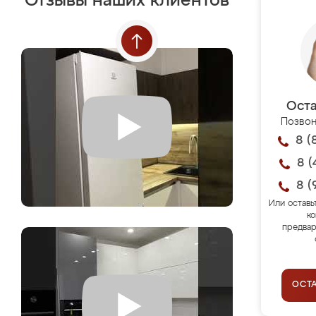
Отзывы наших клиентов
Оста
Позвон
8 (
8 (
8 (
Или оставь
ко
предвар
ОСТ