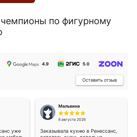
 чемпионы по фигурному
ю
4.9
5.0
5.0
Оставить отзыв
Мальвина
6 августа 2026
санс уже
Заказывала кухню в Ренессанс,