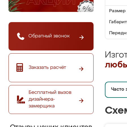
Размер 
Габариты
Передня
Обратный звонок
Изго
любы
Заказать расчёт
Часто 
Бесплатный вызов
дизайнера-
замерщика
Схе