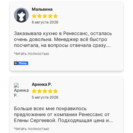
сегменте ,выбор у конкурентов куда
Мальвина
меньше, здесь же он более разнообразный.
Мне нравится ,если что-то потребуется из
6 августа 2026
мебели буду заказывать только здесь.
Заказывала кухню в Ренессанс, осталась
очень довольна. Менеджер всё быстро
посчитала, на вопросы отвечала сразу.
Замерщик приехал в субботу, подошёл к
Читать полностью
делу со всей ответственностью. Собрали
за день, ребята работали аккуратно, даже
пыли почти не было. Качество отличное,
ящики ходят плавно, ничего не скрипит.
Всё подошло как влитое.
Аринка Р.
5 августа 2026
Больше всех мне понравилось
предложение от компании Ренессанс от
Елены Сергеевой. Подходяшщая цена и
короткие сроки изготовления. Приехавший
Читать полностью
для замера сотрудник Владислав