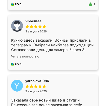
предложил по моему эскизу самый
1
подходящий вариант шкафа. Немного его
видоизменил, получилось даже лучше, чем
я хотела.
Ярослава
3 августа 2026
Кухню здесь заказали. Эскизы прислали в
телеграмм. Выбрали наиболее подходящий.
Согласовали день для замера. Через 3
недели кухня была уже готова. Остались
Читать полностью
довольны работой. Спасибо Ренессанс
мебель за качественную работу!
yaroslava1986
3 августа 2026
Заказала себе новый шкаф в студии
Ренессанс где ранее заказывала себе