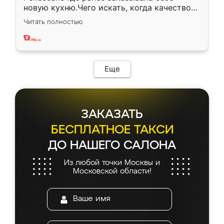
новую кухню.Чего искать, когда качеством
вполне довольна. Служит кухня уже почти
Читать полностью
два года, нареканий нет.
Еще
ЗАКАЗАТЬ
БЕСПЛАТНОЕ ТАКСИ
ДО НАШЕГО САЛОНА
Из любой точки Москвы и
Московской области!