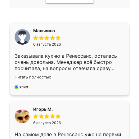
Мальвина
6 августа 2026
Заказывала кухню в Ренессанс, осталась
очень довольна. Менеджер всё быстро
посчитала, на вопросы отвечала сразу.
Замерщик приехал в субботу, подошёл к
Читать полностью
делу со всей ответственностью. Собрали
за день, ребята работали аккуратно, даже
пыли почти не было. Качество отличное,
ящики ходят плавно, ничего не скрипит.
Всё подошло как влитое.
Игорь М.
6 августа 2026
На самом деле в Ренессанс уже не первый