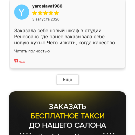
yaroslava1986
3 августа 2026
Заказала себе новый шкаф в студии
Ренессанс где ранее заказывала себе
новую кухню.Чего искать, когда качеством
вполне довольна. Служит кухня уже почти
Читать полностью
два года, нареканий нет.
Еще
ЗАКАЗАТЬ
БЕСПЛАТНОЕ ТАКСИ
ДО НАШЕГО САЛОНА