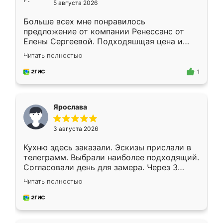
5 августа 2026
Больше всех мне понравилось
предложение от компании Ренессанс от
Елены Сергеевой. Подходяшщая цена и
короткие сроки изготовления. Приехавший
Читать полностью
для замера сотрудник Владислав
предложил по моему эскизу самый
1
подходящий вариант шкафа. Немного его
видоизменил, получилось даже лучше, чем
я хотела.
Ярослава
3 августа 2026
Кухню здесь заказали. Эскизы прислали в
телеграмм. Выбрали наиболее подходящий.
Согласовали день для замера. Через 3
недели кухня была уже готова. Остались
Читать полностью
довольны работой. Спасибо Ренессанс
мебель за качественную работу!