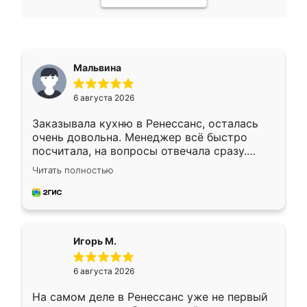
Мальвина
6 августа 2026
Заказывала кухню в Ренессанс, осталась
очень довольна. Менеджер всё быстро
посчитала, на вопросы отвечала сразу.
Замерщик приехал в субботу, подошёл к
Читать полностью
делу со всей ответственностью. Собрали
за день, ребята работали аккуратно, даже
пыли почти не было. Качество отличное,
ящики ходят плавно, ничего не скрипит.
Всё подошло как влитое.
Игорь М.
6 августа 2026
На самом деле в Ренессанс уже не первый