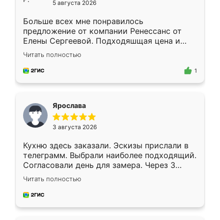
5 августа 2026
Больше всех мне понравилось
предложение от компании Ренессанс от
Елены Сергеевой. Подходяшщая цена и
короткие сроки изготовления. Приехавший
Читать полностью
для замера сотрудник Владислав
предложил по моему эскизу самый
1
подходящий вариант шкафа. Немного его
видоизменил, получилось даже лучше, чем
я хотела.
Ярослава
3 августа 2026
Кухню здесь заказали. Эскизы прислали в
телеграмм. Выбрали наиболее подходящий.
Согласовали день для замера. Через 3
недели кухня была уже готова. Остались
Читать полностью
довольны работой. Спасибо Ренессанс
мебель за качественную работу!