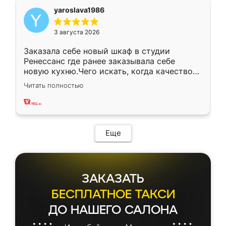
yaroslava1986
3 августа 2026
Заказала себе новый шкаф в студии
Ренессанс где ранее заказывала себе
новую кухню.Чего искать, когда качеством
вполне довольна. Служит кухня уже почти
Читать полностью
два года, нареканий нет.
Еще
ЗАКАЗАТЬ
БЕСПЛАТНОЕ ТАКСИ
ДО НАШЕГО САЛОНА