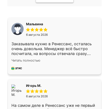
Мальвина
6 августа 2026
Заказывала кухню в Ренессанс, осталась
очень довольна. Менеджер всё быстро
посчитала, на вопросы отвечала сразу.
Замерщик приехал в субботу, подошёл к
Читать полностью
делу со всей ответственностью. Собрали
за день, ребята работали аккуратно, даже
пыли почти не было. Качество отличное,
ящики ходят плавно, ничего не скрипит.
Всё подошло как влитое.
Игорь М.
6 августа 2026
На самом деле в Ренессанс уже не первый