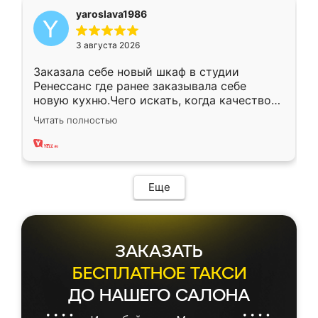
yaroslava1986
3 августа 2026
Заказала себе новый шкаф в студии
Ренессанс где ранее заказывала себе
новую кухню.Чего искать, когда качеством
вполне довольна. Служит кухня уже почти
Читать полностью
два года, нареканий нет.
Еще
ЗАКАЗАТЬ
БЕСПЛАТНОЕ ТАКСИ
ДО НАШЕГО САЛОНА