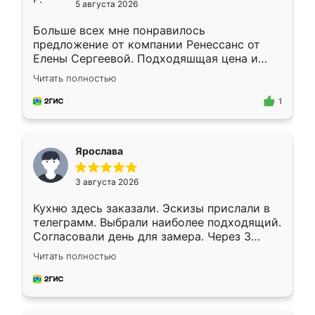
5 августа 2026
Больше всех мне понравилось
предложение от компании Ренессанс от
Елены Сергеевой. Подходяшщая цена и
короткие сроки изготовления. Приехавший
Читать полностью
для замера сотрудник Владислав
предложил по моему эскизу самый
1
подходящий вариант шкафа. Немного его
видоизменил, получилось даже лучше, чем
я хотела.
Ярослава
3 августа 2026
Кухню здесь заказали. Эскизы прислали в
телеграмм. Выбрали наиболее подходящий.
Согласовали день для замера. Через 3
недели кухня была уже готова. Остались
Читать полностью
довольны работой. Спасибо Ренессанс
мебель за качественную работу!