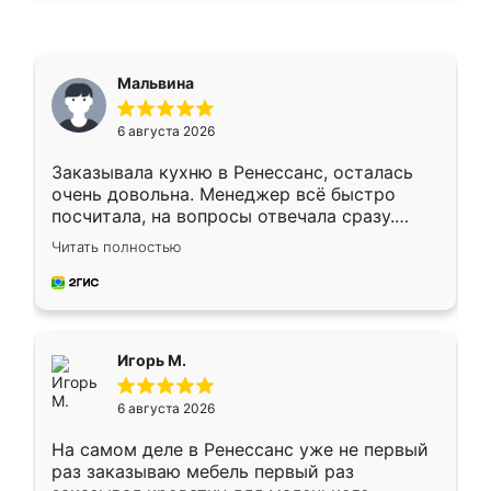
Мальвина
6 августа 2026
Заказывала кухню в Ренессанс, осталась
очень довольна. Менеджер всё быстро
посчитала, на вопросы отвечала сразу.
Замерщик приехал в субботу, подошёл к
Читать полностью
делу со всей ответственностью. Собрали
за день, ребята работали аккуратно, даже
пыли почти не было. Качество отличное,
ящики ходят плавно, ничего не скрипит.
Всё подошло как влитое.
Игорь М.
6 августа 2026
На самом деле в Ренессанс уже не первый
раз заказываю мебель первый раз