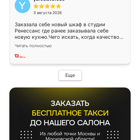
3 августа 2026
Заказала себе новый шкаф в студии
Ренессанс где ранее заказывала себе
новую кухню.Чего искать, когда качеством
вполне довольна. Служит кухня уже почти
Читать полностью
два года, нареканий нет.
Еще
ЗАКАЗАТЬ
БЕСПЛАТНОЕ ТАКСИ
ДО НАШЕГО САЛОНА
Из любой точки Москвы и
Московской области!