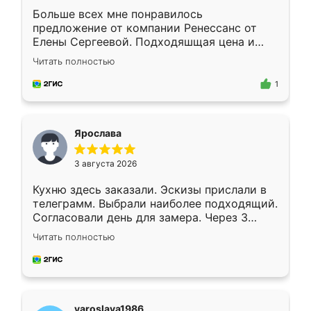
Больше всех мне понравилось
предложение от компании Ренессанс от
Елены Сергеевой. Подходяшщая цена и
короткие сроки изготовления. Приехавший
Читать полностью
для замера сотрудник Владислав
предложил по моему эскизу самый
1
подходящий вариант шкафа. Немного его
видоизменил, получилось даже лучше, чем
я хотела.
Ярослава
3 августа 2026
Кухню здесь заказали. Эскизы прислали в
телеграмм. Выбрали наиболее подходящий.
Согласовали день для замера. Через 3
недели кухня была уже готова. Остались
Читать полностью
довольны работой. Спасибо Ренессанс
мебель за качественную работу!
yaroslava1986