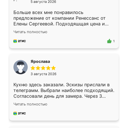
5 августа 2026
Больше всех мне понравилось
предложение от компании Ренессанс от
Елены Сергеевой. Подходяшщая цена и
короткие сроки изготовления. Приехавший
Читать полностью
для замера сотрудник Владислав
предложил по моему эскизу самый
1
подходящий вариант шкафа. Немного его
видоизменил, получилось даже лучше, чем
я хотела.
Ярослава
3 августа 2026
Кухню здесь заказали. Эскизы прислали в
телеграмм. Выбрали наиболее подходящий.
Согласовали день для замера. Через 3
недели кухня была уже готова. Остались
Читать полностью
довольны работой. Спасибо Ренессанс
мебель за качественную работу!