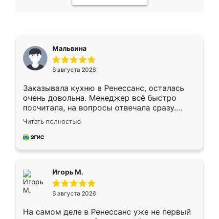
Мальвина
6 августа 2026
Заказывала кухню в Ренессанс, осталась
очень довольна. Менеджер всё быстро
посчитала, на вопросы отвечала сразу.
Замерщик приехал в субботу, подошёл к
Читать полностью
делу со всей ответственностью. Собрали
за день, ребята работали аккуратно, даже
пыли почти не было. Качество отличное,
ящики ходят плавно, ничего не скрипит.
Всё подошло как влитое.
Игорь М.
6 августа 2026
На самом деле в Ренессанс уже не первый