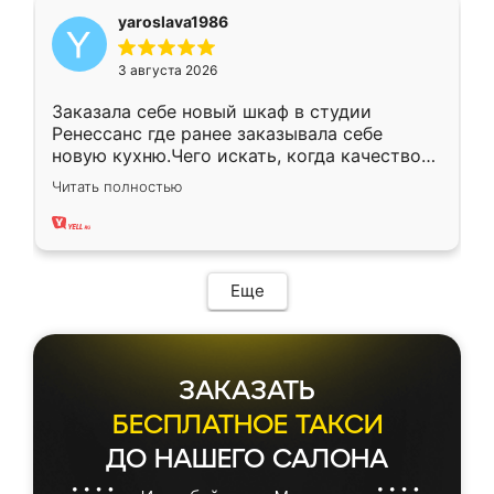
yaroslava1986
3 августа 2026
Заказала себе новый шкаф в студии
Ренессанс где ранее заказывала себе
новую кухню.Чего искать, когда качеством
вполне довольна. Служит кухня уже почти
Читать полностью
два года, нареканий нет.
Еще
ЗАКАЗАТЬ
БЕСПЛАТНОЕ ТАКСИ
ДО НАШЕГО САЛОНА