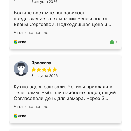
5 августа 2026
Больше всех мне понравилось
предложение от компании Ренессанс от
Елены Сергеевой. Подходяшщая цена и
короткие сроки изготовления. Приехавший
Читать полностью
для замера сотрудник Владислав
предложил по моему эскизу самый
1
подходящий вариант шкафа. Немного его
видоизменил, получилось даже лучше, чем
я хотела.
Ярослава
3 августа 2026
Кухню здесь заказали. Эскизы прислали в
телеграмм. Выбрали наиболее подходящий.
Согласовали день для замера. Через 3
недели кухня была уже готова. Остались
Читать полностью
довольны работой. Спасибо Ренессанс
мебель за качественную работу!