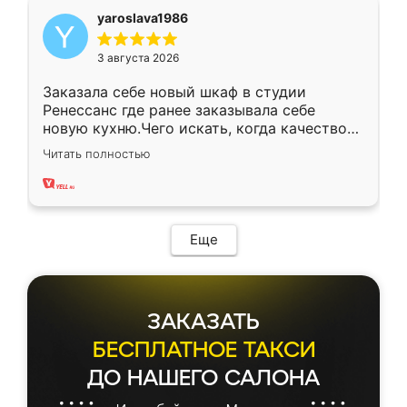
yaroslava1986
3 августа 2026
Заказала себе новый шкаф в студии
Ренессанс где ранее заказывала себе
новую кухню.Чего искать, когда качеством
вполне довольна. Служит кухня уже почти
Читать полностью
два года, нареканий нет.
Еще
ЗАКАЗАТЬ
БЕСПЛАТНОЕ ТАКСИ
ДО НАШЕГО САЛОНА