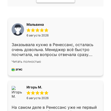
Мальвина
6 августа 2026
Заказывала кухню в Ренессанс, осталась
очень довольна. Менеджер всё быстро
посчитала, на вопросы отвечала сразу.
Замерщик приехал в субботу, подошёл к
Читать полностью
делу со всей ответственностью. Собрали
за день, ребята работали аккуратно, даже
пыли почти не было. Качество отличное,
ящики ходят плавно, ничего не скрипит.
Всё подошло как влитое.
Игорь М.
6 августа 2026
На самом деле в Ренессанс уже не первый