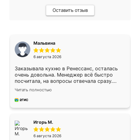
Оставить отзыв
Мальвина
6 августа 2026
Заказывала кухню в Ренессанс, осталась
очень довольна. Менеджер всё быстро
посчитала, на вопросы отвечала сразу.
Замерщик приехал в субботу, подошёл к
Читать полностью
делу со всей ответственностью. Собрали
за день, ребята работали аккуратно, даже
пыли почти не было. Качество отличное,
ящики ходят плавно, ничего не скрипит.
Всё подошло как влитое.
Игорь М.
6 августа 2026