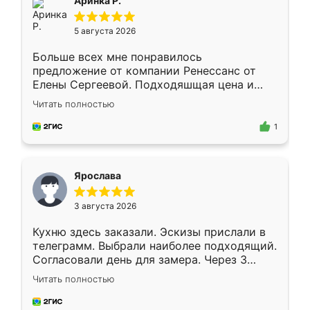
Аринка Р.
5 августа 2026
Больше всех мне понравилось
предложение от компании Ренессанс от
Елены Сергеевой. Подходяшщая цена и
короткие сроки изготовления. Приехавший
Читать полностью
для замера сотрудник Владислав
предложил по моему эскизу самый
1
подходящий вариант шкафа. Немного его
видоизменил, получилось даже лучше, чем
я хотела.
Ярослава
3 августа 2026
Кухню здесь заказали. Эскизы прислали в
телеграмм. Выбрали наиболее подходящий.
Согласовали день для замера. Через 3
недели кухня была уже готова. Остались
Читать полностью
довольны работой. Спасибо Ренессанс
мебель за качественную работу!