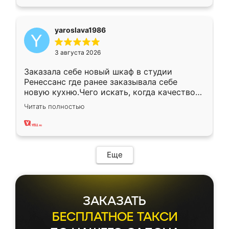
yaroslava1986
3 августа 2026
Заказала себе новый шкаф в студии
Ренессанс где ранее заказывала себе
новую кухню.Чего искать, когда качеством
вполне довольна. Служит кухня уже почти
Читать полностью
два года, нареканий нет.
Еще
ЗАКАЗАТЬ
БЕСПЛАТНОЕ ТАКСИ