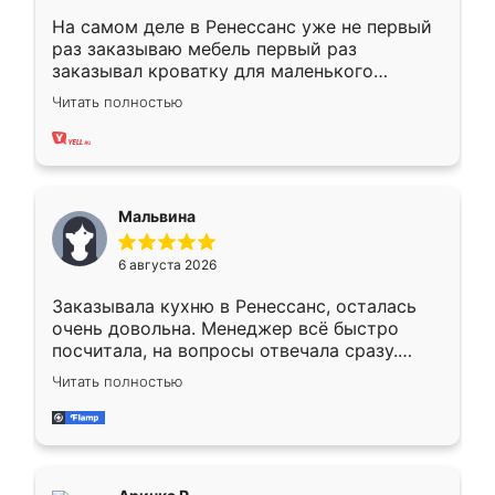
На самом деле в Ренессанс уже не первый
раз заказываю мебель первый раз
заказывал кроватку для маленького
ребёнка при его рождении ,во второй раз
Читать полностью
заказал шкаф-купе. По качеству очень
хорошее сборка достаточно быстрая,
также адекватные цены. До этого
сравнивал с разными конкурентами в этом
сегменте ,выбор у конкурентов куда
Мальвина
меньше, здесь же он более разнообразный.
Мне нравится ,если что-то потребуется из
6 августа 2026
мебели буду заказывать только здесь.
Заказывала кухню в Ренессанс, осталась
очень довольна. Менеджер всё быстро
посчитала, на вопросы отвечала сразу.
Замерщик приехал в субботу, подошёл к
Читать полностью
делу со всей ответственностью. Собрали
за день, ребята работали аккуратно, даже
пыли почти не было. Качество отличное,
ящики ходят плавно, ничего не скрипит.
Всё подошло как влитое.