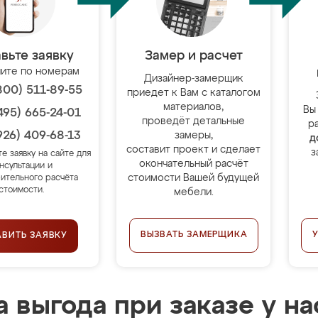
вьте заявку
Замер и расчет
ите по номерам
Дизайнер-замерщик
800) 511-89-55
приедет к Вам с каталогом
материалов,
Вы
495) 665-24-01
проведёт детальные
р
926) 409-68-13
замеры,
д
составит проект и сделает
з
те заявку на сайте для
окончательный расчёт
нсультации и
стоимости Вашей будущей
ительного расчёта
стоимости.
мебели.
ВЫЗВАТЬ ЗАМЕРЩИКА
АВИТЬ ЗАЯВКУ
 выгода при заказе у на