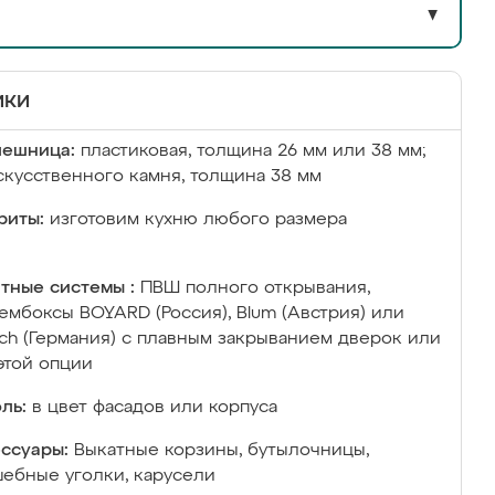
▼
ики
лешница:
пластиковая, толщина 26 мм или 38 мм;
скусственного камня, толщина 38 мм
риты:
изготовим кухню любого размера
тные системы :
ПВШ полного открывания,
ембоксы BOYARD (Россия), Blum (Австрия) или
ich (Германия) с плавным закрыванием дверок или
этой опции
ль:
в цвет фасадов или корпуса
ссуары:
Выкатные корзины, бутылочницы,
ебные уголки, карусели