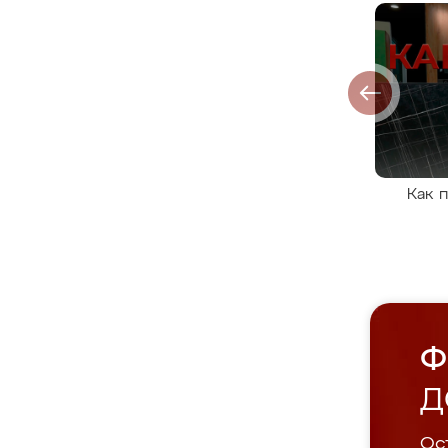
Как 
Ф
Д
Ост