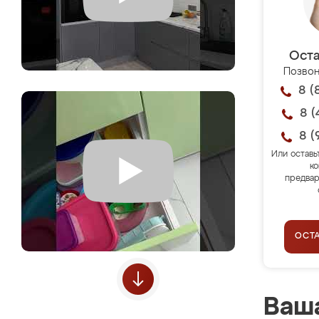
Оста
Позвон
8 (
8 (
8 (
Или оставь
ко
предвар
ОСТ
Ваша