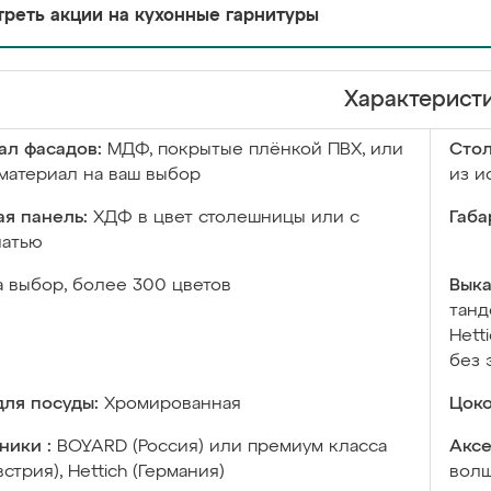
реть акции на кухонные гарнитуры
Характерист
ал фасадов:
МДФ, покрытые плёнкой ПВХ, или
Сто
материал на ваш выбор
из и
я панель:
ХДФ в цвет столешницы или с
Габа
чатью
а выбор, более 300 цветов
Выка
танд
Hett
без 
ля посуды:
Хромированная
Цоко
ники :
BOYARD (Россия) или премиум класса
Аксе
встрия), Hettich (Германия)
волш