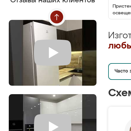
Отзывы наших клиентов
Пристен
освеще
Изго
любы
Часто 
Схе