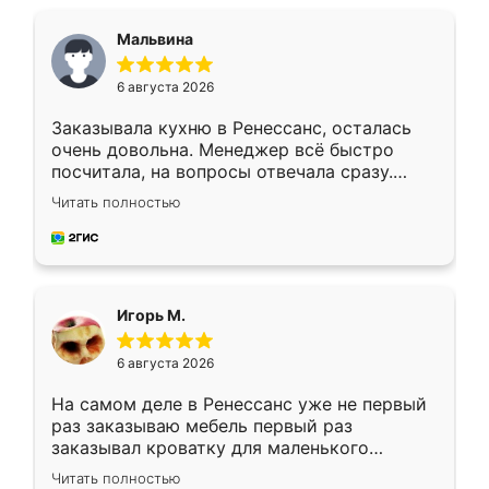
Мальвина
6 августа 2026
Заказывала кухню в Ренессанс, осталась
очень довольна. Менеджер всё быстро
посчитала, на вопросы отвечала сразу.
Замерщик приехал в субботу, подошёл к
Читать полностью
делу со всей ответственностью. Собрали
за день, ребята работали аккуратно, даже
пыли почти не было. Качество отличное,
ящики ходят плавно, ничего не скрипит.
Всё подошло как влитое.
Игорь М.
6 августа 2026
На самом деле в Ренессанс уже не первый
раз заказываю мебель первый раз
заказывал кроватку для маленького
ребёнка при его рождении ,во второй раз
Читать полностью