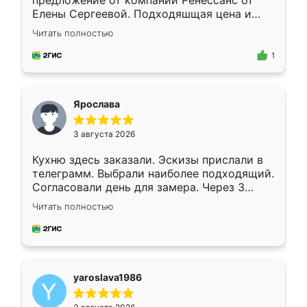
предложение от компании Ренессанс от
Елены Сергеевой. Подходяшщая цена и
короткие сроки изготовления. Приехавший
Читать полностью
для замера сотрудник Владислав
предложил по моему эскизу самый
1
подходящий вариант шкафа. Немного его
видоизменил, получилось даже лучше, чем
я хотела.
Ярослава
3 августа 2026
Кухню здесь заказали. Эскизы прислали в
телеграмм. Выбрали наиболее подходящий.
Согласовали день для замера. Через 3
недели кухня была уже готова. Остались
Читать полностью
довольны работой. Спасибо Ренессанс
мебель за качественную работу!
yaroslava1986