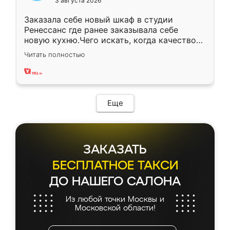
3 августа 2026
Заказала себе новый шкаф в студии
Ренессанс где ранее заказывала себе
новую кухню.Чего искать, когда качеством
вполне довольна. Служит кухня уже почти
Читать полностью
два года, нареканий нет.
Еще
ЗАКАЗАТЬ
БЕСПЛАТНОЕ ТАКСИ
ДО НАШЕГО САЛОНА
Из любой точки Москвы и
Московской области!