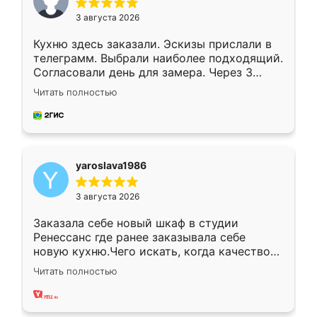
3 августа 2026
Кухню здесь заказали. Эскизы прислали в
телеграмм. Выбрали наиболее подходящий.
Согласовали день для замера. Через 3
недели кухня была уже готова. Остались
Читать полностью
довольны работой. Спасибо Ренессанс
мебель за качественную работу!
yaroslava1986
3 августа 2026
Заказала себе новый шкаф в студии
Ренессанс где ранее заказывала себе
новую кухню.Чего искать, когда качеством
вполне довольна. Служит кухня уже почти
Читать полностью
два года, нареканий нет.