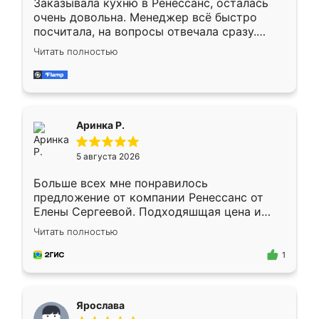
Заказывала кухню в Ренессанс, осталась
очень довольна. Менеджер всё быстро
посчитала, на вопросы отвечала сразу.
Замерщик приехал в субботу, подошёл к
Читать полностью
делу со всей ответственностью. Собрали
за день, ребята работали аккуратно, даже
пыли почти не было. Качество отличное,
ящики ходят плавно, ничего не скрипит.
Всё подошло как влитое.
Аринка Р.
5 августа 2026
Больше всех мне понравилось
предложение от компании Ренессанс от
Елены Сергеевой. Подходяшщая цена и
короткие сроки изготовления. Приехавший
Читать полностью
для замера сотрудник Владислав
предложил по моему эскизу самый
1
подходящий вариант шкафа. Немного его
видоизменил, получилось даже лучше, чем
я хотела.
Ярослава