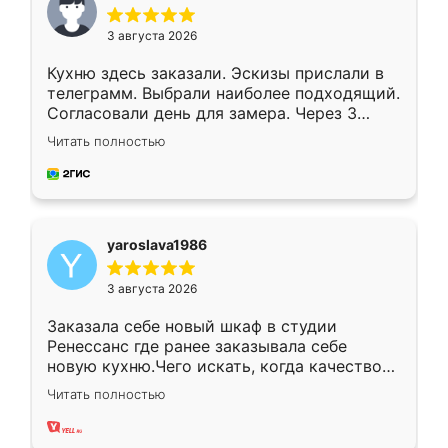
3 августа 2026
Кухню здесь заказали. Эскизы прислали в
телеграмм. Выбрали наиболее подходящий.
Согласовали день для замера. Через 3
недели кухня была уже готова. Остались
Читать полностью
довольны работой. Спасибо Ренессанс
мебель за качественную работу!
yaroslava1986
3 августа 2026
Заказала себе новый шкаф в студии
Ренессанс где ранее заказывала себе
новую кухню.Чего искать, когда качеством
вполне довольна. Служит кухня уже почти
Читать полностью
два года, нареканий нет.