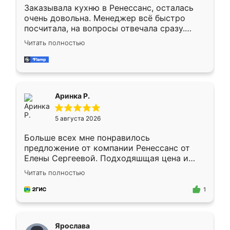
Заказывала кухню в Ренессанс, осталась
очень довольна. Менеджер всё быстро
посчитала, на вопросы отвечала сразу.
Замерщик приехал в субботу, подошёл к
Читать полностью
делу со всей ответственностью. Собрали
за день, ребята работали аккуратно, даже
пыли почти не было. Качество отличное,
ящики ходят плавно, ничего не скрипит.
Всё подошло как влитое.
Аринка Р.
5 августа 2026
Больше всех мне понравилось
предложение от компании Ренессанс от
Елены Сергеевой. Подходяшщая цена и
короткие сроки изготовления. Приехавший
Читать полностью
для замера сотрудник Владислав
предложил по моему эскизу самый
1
подходящий вариант шкафа. Немного его
видоизменил, получилось даже лучше, чем
я хотела.
Ярослава