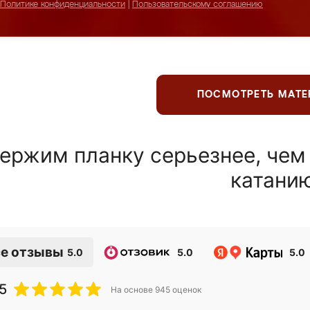
Политике конфиденциальности
|
Пользовательскому соглашению
ПОСМОТРЕТЬ МАТ
ержим планку серьезнее, чем
катани
е отзывы
5.0
5.0
5.0
5
На основе
945
оценок