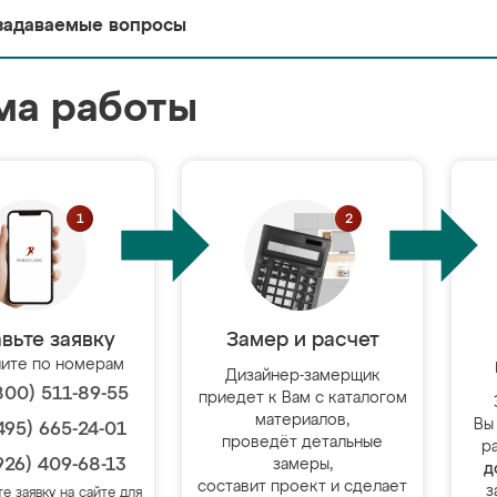
задаваемые вопросы
ма работы
вьте заявку
Замер и расчет
ите по номерам
Дизайнер-замерщик
800) 511-89-55
приедет к Вам с каталогом
материалов,
Вы
495) 665-24-01
проведёт детальные
р
926) 409-68-13
замеры,
д
составит проект и сделает
з
те заявку на сайте для