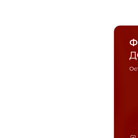
Ф
Д
Ост