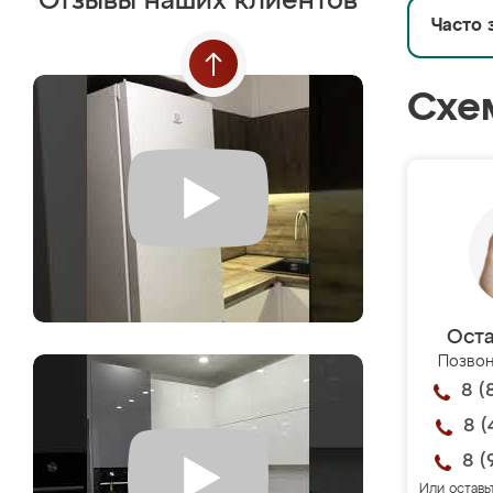
Отзывы наших клиентов
Часто 
Схе
Оста
Позвон
8 (
8 (
8 (
Или оставь