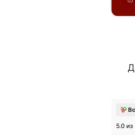
Д
Вс
5.0
из 