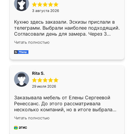
3 августа 2026
Кухню здесь заказали. Эскизы прислали в
телеграмм. Выбрали наиболее подходящий.
Согласовали день для замера. Через 3
недели кухня была уже готова. Остались
Читать полностью
довольны работой. Спасибо Ренессанс
мебель за качественную работу!
Rita S.
29 июля 2026
Заказывала мебель от Елены Сергеевой
Ренессанс. До этого рассматривала
несколько компаний, но в итоге выбрала
эту. Сначала обговорили условия, потом
Читать полностью
приехал замерщик, всё спокойно объяснил
и снял размеры. Изготовили в срок, с
доставкой тоже никаких проблем не