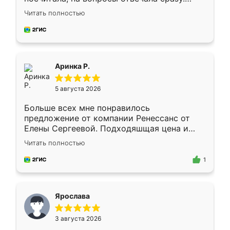
Замерщик приехал в субботу, подошёл к
Читать полностью
делу со всей ответственностью. Собрали
за день, ребята работали аккуратно, даже
пыли почти не было. Качество отличное,
ящики ходят плавно, ничего не скрипит.
Всё подошло как влитое.
Аринка Р.
5 августа 2026
Больше всех мне понравилось
предложение от компании Ренессанс от
Елены Сергеевой. Подходяшщая цена и
короткие сроки изготовления. Приехавший
Читать полностью
для замера сотрудник Владислав
предложил по моему эскизу самый
1
подходящий вариант шкафа. Немного его
видоизменил, получилось даже лучше, чем
я хотела.
Ярослава
3 августа 2026