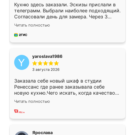
Кухню здесь заказали. Эскизы прислали в
телеграмм. Выбрали наиболее подходящий.
Согласовали день для замера. Через 3
недели кухня была уже готова. Остались
Читать полностью
довольны работой. Спасибо Ренессанс
мебель за качественную работу!
yaroslava1986
3 августа 2026
Заказала себе новый шкаф в студии
Ренессанс где ранее заказывала себе
новую кухню.Чего искать, когда качеством
вполне довольна. Служит кухня уже почти
Читать полностью
два года, нареканий нет.
Ярослава