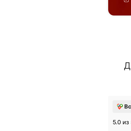
Д
Вс
5.0
из 