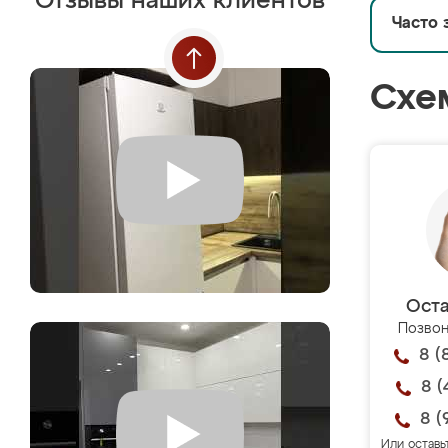
Отзывы наших клиентов
Часто 
Схе
Оста
Позвон
8 (
8 (
8 (
Или оставь