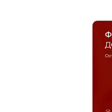
Ф
Д
Ост