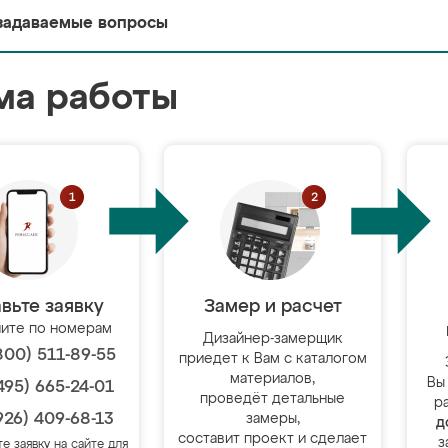
задаваемые вопросы
ма работы
вьте заявку
Замер и расчет
ите по номерам
Дизайнер-замерщик
800) 511-89-55
приедет к Вам с каталогом
материалов,
Вы
495) 665-24-01
проведёт детальные
р
926) 409-68-13
замеры,
д
составит проект и сделает
з
те заявку на сайте для