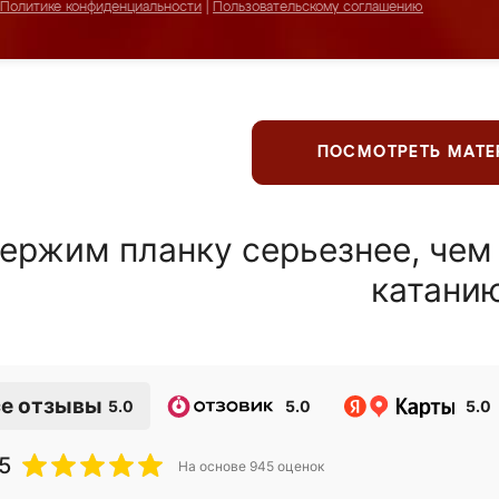
Политике конфиденциальности
|
Пользовательскому соглашению
ПОСМОТРЕТЬ МАТ
ержим планку серьезнее, чем
катани
е отзывы
5.0
5.0
5.0
5
На основе
945
оценок