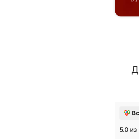
Д
Вс
5.0
из 