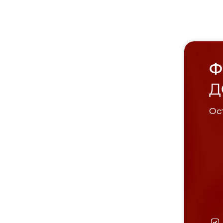
Ф
Д
Ост