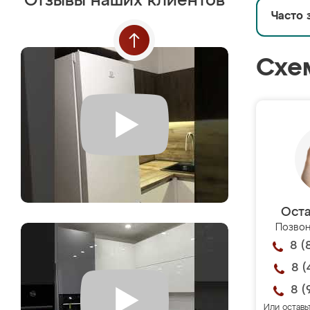
Отзывы наших клиентов
Часто 
Схе
Оста
Позвон
8 (
8 (
8 (
Или оставь