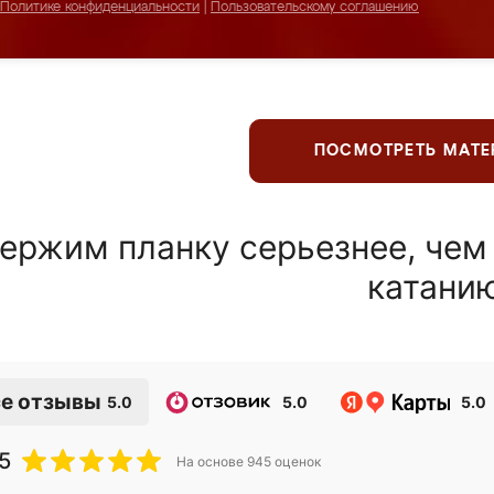
Политике конфиденциальности
|
Пользовательскому соглашению
ПОСМОТРЕТЬ МАТ
ержим планку серьезнее, чем
катани
е отзывы
5.0
5.0
5.0
5
На основе
945
оценок