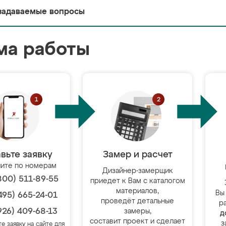
задаваемые вопросы
ма работы
вьте заявку
Замер и расчет
ите по номерам
Дизайнер-замерщик
800) 511-89-55
приедет к Вам с каталогом
материалов,
Вы
495) 665-24-01
проведёт детальные
р
926) 409-68-13
замеры,
д
составит проект и сделает
з
те заявку на сайте для