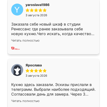
yaroslava1986
3 августа 2026
Заказала себе новый шкаф в студии
Ренессанс где ранее заказывала себе
новую кухню.Чего искать, когда качеством
вполне довольна. Служит кухня уже почти
Читать полностью
два года, нареканий нет.
Ярослава
3 августа 2026
Кухню здесь заказали. Эскизы прислали в
телеграмм. Выбрали наиболее подходящий.
Согласовали день для замера. Через 3
недели кухня была уже готова. Остались
Читать полностью
довольны работой. Спасибо Ренессанс