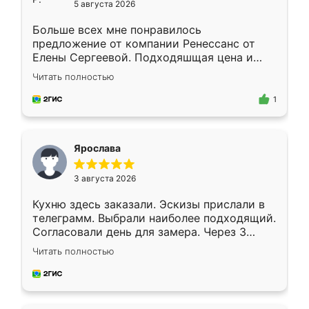
5 августа 2026
Больше всех мне понравилось
предложение от компании Ренессанс от
Елены Сергеевой. Подходяшщая цена и
короткие сроки изготовления. Приехавший
Читать полностью
для замера сотрудник Владислав
предложил по моему эскизу самый
1
подходящий вариант шкафа. Немного его
видоизменил, получилось даже лучше, чем
я хотела.
Ярослава
3 августа 2026
Кухню здесь заказали. Эскизы прислали в
телеграмм. Выбрали наиболее подходящий.
Согласовали день для замера. Через 3
недели кухня была уже готова. Остались
Читать полностью
довольны работой. Спасибо Ренессанс
мебель за качественную работу!