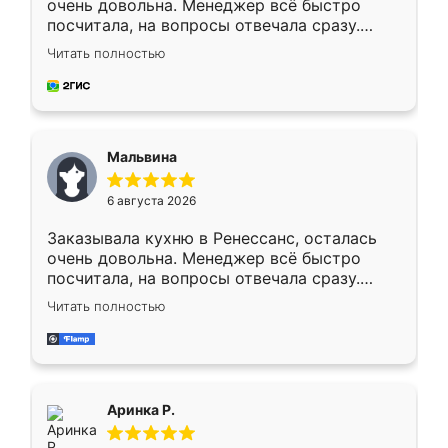
очень довольна. Менеджер всё быстро
посчитала, на вопросы отвечала сразу.
Замерщик приехал в субботу, подошёл к
Читать полностью
делу со всей ответственностью. Собрали
за день, ребята работали аккуратно, даже
пыли почти не было. Качество отличное,
ящики ходят плавно, ничего не скрипит.
Всё подошло как влитое.
Мальвина
6 августа 2026
Заказывала кухню в Ренессанс, осталась
очень довольна. Менеджер всё быстро
посчитала, на вопросы отвечала сразу.
Замерщик приехал в субботу, подошёл к
Читать полностью
делу со всей ответственностью. Собрали
за день, ребята работали аккуратно, даже
пыли почти не было. Качество отличное,
ящики ходят плавно, ничего не скрипит.
Всё подошло как влитое.
Аринка Р.