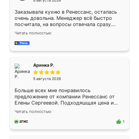
6 августа 2026
мебели буду заказывать только здесь.
Заказывала кухню в Ренессанс, осталась
очень довольна. Менеджер всё быстро
посчитала, на вопросы отвечала сразу.
Замерщик приехал в субботу, подошёл к
Читать полностью
делу со всей ответственностью. Собрали
за день, ребята работали аккуратно, даже
пыли почти не было. Качество отличное,
ящики ходят плавно, ничего не скрипит.
Всё подошло как влитое.
Аринка Р.
5 августа 2026
Больше всех мне понравилось
предложение от компании Ренессанс от
Елены Сергеевой. Подходяшщая цена и
короткие сроки изготовления. Приехавший
Читать полностью
для замера сотрудник Владислав
предложил по моему эскизу самый
1
подходящий вариант шкафа. Немного его
видоизменил, получилось даже лучше, чем