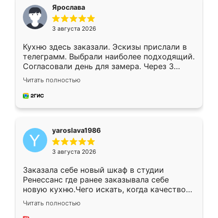
я хотела.
Ярослава
3 августа 2026
Кухню здесь заказали. Эскизы прислали в
телеграмм. Выбрали наиболее подходящий.
Согласовали день для замера. Через 3
недели кухня была уже готова. Остались
Читать полностью
довольны работой. Спасибо Ренессанс
мебель за качественную работу!
yaroslava1986
3 августа 2026
Заказала себе новый шкаф в студии
Ренессанс где ранее заказывала себе
новую кухню.Чего искать, когда качеством
вполне довольна. Служит кухня уже почти
Читать полностью
два года, нареканий нет.