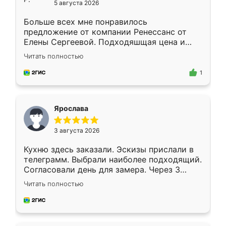
5 августа 2026
Больше всех мне понравилось
предложение от компании Ренессанс от
Елены Сергеевой. Подходяшщая цена и
короткие сроки изготовления. Приехавший
Читать полностью
для замера сотрудник Владислав
предложил по моему эскизу самый
1
подходящий вариант шкафа. Немного его
видоизменил, получилось даже лучше, чем
я хотела.
Ярослава
3 августа 2026
Кухню здесь заказали. Эскизы прислали в
телеграмм. Выбрали наиболее подходящий.
Согласовали день для замера. Через 3
недели кухня была уже готова. Остались
Читать полностью
довольны работой. Спасибо Ренессанс
мебель за качественную работу!