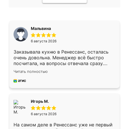
Мальвина
6 августа 2026
Заказывала кухню в Ренессанс, осталась
очень довольна. Менеджер всё быстро
посчитала, на вопросы отвечала сразу.
Замерщик приехал в субботу, подошёл к
Читать полностью
делу со всей ответственностью. Собрали
за день, ребята работали аккуратно, даже
пыли почти не было. Качество отличное,
ящики ходят плавно, ничего не скрипит.
Всё подошло как влитое.
Игорь М.
6 августа 2026
На самом деле в Ренессанс уже не первый