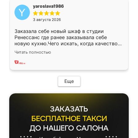
yaroslava1986
3 августа 2026
Заказала себе новый шкаф в студии
Ренессанс где ранее заказывала себе
новую кухню.Чего искать, когда качеством
вполне довольна. Служит кухня уже почти
Читать полностью
два года, нареканий нет.
Еще
ЗАКАЗАТЬ
БЕСПЛАТНОЕ ТАКСИ
ДО НАШЕГО САЛОНА