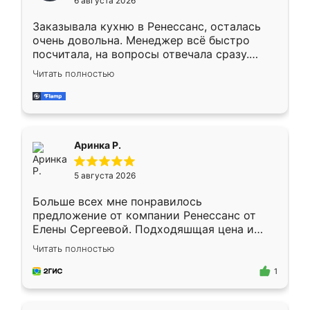
6 августа 2026
мебели буду заказывать только здесь.
Заказывала кухню в Ренессанс, осталась
очень довольна. Менеджер всё быстро
посчитала, на вопросы отвечала сразу.
Замерщик приехал в субботу, подошёл к
Читать полностью
делу со всей ответственностью. Собрали
за день, ребята работали аккуратно, даже
пыли почти не было. Качество отличное,
ящики ходят плавно, ничего не скрипит.
Всё подошло как влитое.
Аринка Р.
5 августа 2026
Больше всех мне понравилось
предложение от компании Ренессанс от
Елены Сергеевой. Подходяшщая цена и
короткие сроки изготовления. Приехавший
Читать полностью
для замера сотрудник Владислав
предложил по моему эскизу самый
1
подходящий вариант шкафа. Немного его
видоизменил, получилось даже лучше, чем