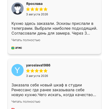
я хотела.
Ярослава
3 августа 2026
Кухню здесь заказали. Эскизы прислали в
телеграмм. Выбрали наиболее подходящий.
Согласовали день для замера. Через 3
недели кухня была уже готова. Остались
Читать полностью
довольны работой. Спасибо Ренессанс
мебель за качественную работу!
yaroslava1986
3 августа 2026
Заказала себе новый шкаф в студии
Ренессанс где ранее заказывала себе
новую кухню.Чего искать, когда качеством
вполне довольна. Служит кухня уже почти
Читать полностью
два года, нареканий нет.