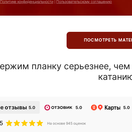
Политике конфиденциальности
|
Пользовательскому соглашению
ПОСМОТРЕТЬ МАТ
ержим планку серьезнее, чем
катани
е отзывы
5.0
5.0
5.0
5
На основе
945
оценок