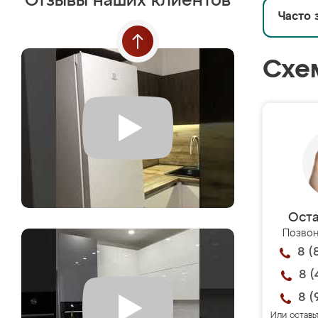
Отзывы наших клиентов
Часто 
Схе
Оста
Позвон
8 (
8 (
8 (
Или оставь