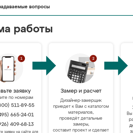
задаваемые вопросы
ма работы
вьте заявку
Замер и расчет
ите по номерам
Дизайнер-замерщик
800) 511-89-55
приедет к Вам с каталогом
материалов,
Вы
495) 665-24-01
проведёт детальные
р
926) 409-68-13
замеры,
д
составит проект и сделает
з
те заявку на сайте для