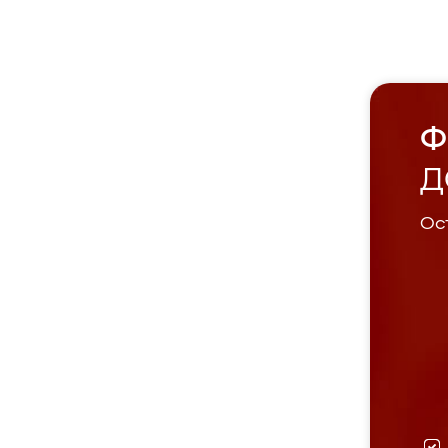
Ф
Д
Ост