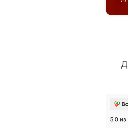
Д
Вс
5.0
из 