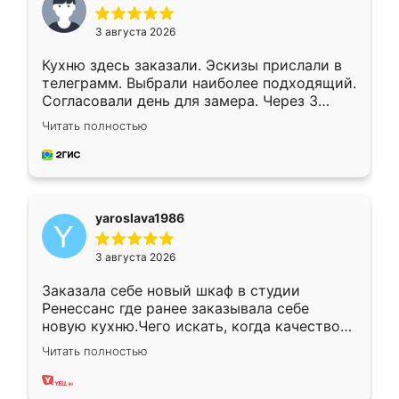
3 августа 2026
Кухню здесь заказали. Эскизы прислали в
телеграмм. Выбрали наиболее подходящий.
Согласовали день для замера. Через 3
недели кухня была уже готова. Остались
Читать полностью
довольны работой. Спасибо Ренессанс
мебель за качественную работу!
yaroslava1986
3 августа 2026
Заказала себе новый шкаф в студии
Ренессанс где ранее заказывала себе
новую кухню.Чего искать, когда качеством
вполне довольна. Служит кухня уже почти
Читать полностью
два года, нареканий нет.