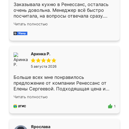
Заказывала кухню в Ренессанс, осталась
очень довольна. Менеджер всё быстро
посчитала, на вопросы отвечала сразу.
Замерщик приехал в субботу, подошёл к
Читать полностью
делу со всей ответственностью. Собрали
за день, ребята работали аккуратно, даже
пыли почти не было. Качество отличное,
ящики ходят плавно, ничего не скрипит.
Всё подошло как влитое.
Аринка Р.
5 августа 2026
Больше всех мне понравилось
предложение от компании Ренессанс от
Елены Сергеевой. Подходяшщая цена и
короткие сроки изготовления. Приехавший
Читать полностью
для замера сотрудник Владислав
предложил по моему эскизу самый
1
подходящий вариант шкафа. Немного его
видоизменил, получилось даже лучше, чем
я хотела.
Ярослава