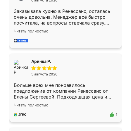
6 августа 2026
мебели буду заказывать только здесь.
Заказывала кухню в Ренессанс, осталась
очень довольна. Менеджер всё быстро
посчитала, на вопросы отвечала сразу.
Замерщик приехал в субботу, подошёл к
Читать полностью
делу со всей ответственностью. Собрали
за день, ребята работали аккуратно, даже
пыли почти не было. Качество отличное,
ящики ходят плавно, ничего не скрипит.
Всё подошло как влитое.
Аринка Р.
5 августа 2026
Больше всех мне понравилось
предложение от компании Ренессанс от
Елены Сергеевой. Подходяшщая цена и
короткие сроки изготовления. Приехавший
Читать полностью
для замера сотрудник Владислав
предложил по моему эскизу самый
1
подходящий вариант шкафа. Немного его
видоизменил, получилось даже лучше, чем