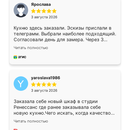
я хотела.
Ярослава
3 августа 2026
Кухню здесь заказали. Эскизы прислали в
телеграмм. Выбрали наиболее подходящий.
Согласовали день для замера. Через 3
недели кухня была уже готова. Остались
Читать полностью
довольны работой. Спасибо Ренессанс
мебель за качественную работу!
yaroslava1986
3 августа 2026
Заказала себе новый шкаф в студии
Ренессанс где ранее заказывала себе
новую кухню.Чего искать, когда качеством
вполне довольна. Служит кухня уже почти
Читать полностью
два года, нареканий нет.