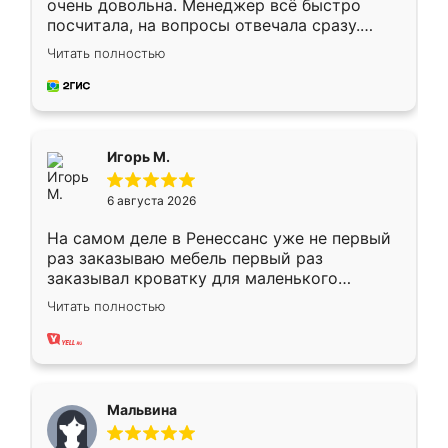
очень довольна. Менеджер всё быстро
посчитала, на вопросы отвечала сразу.
Замерщик приехал в субботу, подошёл к
Читать полностью
делу со всей ответственностью. Собрали
за день, ребята работали аккуратно, даже
пыли почти не было. Качество отличное,
ящики ходят плавно, ничего не скрипит.
Всё подошло как влитое.
Игорь М.
6 августа 2026
На самом деле в Ренессанс уже не первый
раз заказываю мебель первый раз
заказывал кроватку для маленького
ребёнка при его рождении ,во второй раз
Читать полностью
заказал шкаф-купе. По качеству очень
хорошее сборка достаточно быстрая,
также адекватные цены. До этого
сравнивал с разными конкурентами в этом
сегменте ,выбор у конкурентов куда
Мальвина
меньше, здесь же он более разнообразный.
Мне нравится ,если что-то потребуется из