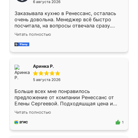
6 августа 2026
мебели буду заказывать только здесь.
Заказывала кухню в Ренессанс, осталась
очень довольна. Менеджер всё быстро
посчитала, на вопросы отвечала сразу.
Замерщик приехал в субботу, подошёл к
Читать полностью
делу со всей ответственностью. Собрали
за день, ребята работали аккуратно, даже
пыли почти не было. Качество отличное,
ящики ходят плавно, ничего не скрипит.
Всё подошло как влитое.
Аринка Р.
5 августа 2026
Больше всех мне понравилось
предложение от компании Ренессанс от
Елены Сергеевой. Подходяшщая цена и
короткие сроки изготовления. Приехавший
Читать полностью
для замера сотрудник Владислав
предложил по моему эскизу самый
1
подходящий вариант шкафа. Немного его
видоизменил, получилось даже лучше, чем