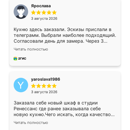
я хотела.
Ярослава
3 августа 2026
Кухню здесь заказали. Эскизы прислали в
телеграмм. Выбрали наиболее подходящий.
Согласовали день для замера. Через 3
недели кухня была уже готова. Остались
Читать полностью
довольны работой. Спасибо Ренессанс
мебель за качественную работу!
yaroslava1986
3 августа 2026
Заказала себе новый шкаф в студии
Ренессанс где ранее заказывала себе
новую кухню.Чего искать, когда качеством
вполне довольна. Служит кухня уже почти
Читать полностью
два года, нареканий нет.