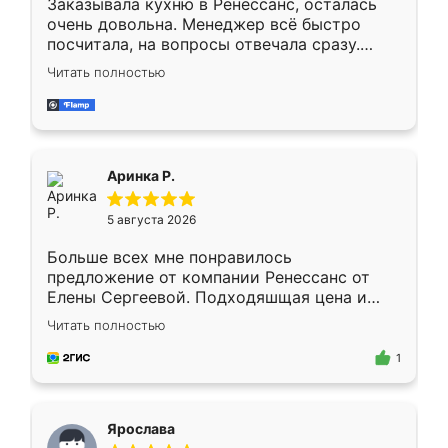
Заказывала кухню в Ренессанс, осталась
очень довольна. Менеджер всё быстро
посчитала, на вопросы отвечала сразу.
Замерщик приехал в субботу, подошёл к
Читать полностью
делу со всей ответственностью. Собрали
за день, ребята работали аккуратно, даже
пыли почти не было. Качество отличное,
ящики ходят плавно, ничего не скрипит.
Всё подошло как влитое.
Аринка Р.
5 августа 2026
Больше всех мне понравилось
предложение от компании Ренессанс от
Елены Сергеевой. Подходяшщая цена и
короткие сроки изготовления. Приехавший
Читать полностью
для замера сотрудник Владислав
предложил по моему эскизу самый
1
подходящий вариант шкафа. Немного его
видоизменил, получилось даже лучше, чем
я хотела.
Ярослава