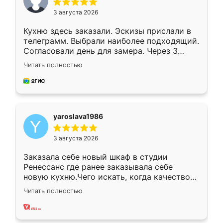
3 августа 2026
Кухню здесь заказали. Эскизы прислали в
телеграмм. Выбрали наиболее подходящий.
Согласовали день для замера. Через 3
недели кухня была уже готова. Остались
Читать полностью
довольны работой. Спасибо Ренессанс
мебель за качественную работу!
yaroslava1986
3 августа 2026
Заказала себе новый шкаф в студии
Ренессанс где ранее заказывала себе
новую кухню.Чего искать, когда качеством
вполне довольна. Служит кухня уже почти
Читать полностью
два года, нареканий нет.