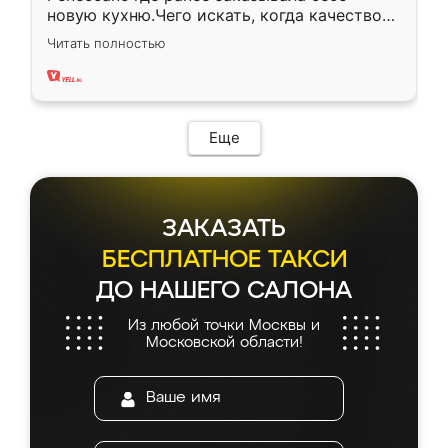
новую кухню.Чего искать, когда качеством
вполне довольна. Служит кухня уже почти
Читать полностью
два года, нареканий нет.
Еще
ЗАКАЗАТЬ
БЕСПЛАТНОЕ ТАКСИ
ДО НАШЕГО САЛОНА
Из любой точки Москвы и
Московской области!