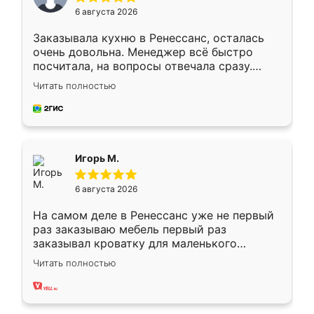
6 августа 2026
Заказывала кухню в Ренессанс, осталась
очень довольна. Менеджер всё быстро
посчитала, на вопросы отвечала сразу.
Замерщик приехал в субботу, подошёл к
Читать полностью
делу со всей ответственностью. Собрали
за день, ребята работали аккуратно, даже
пыли почти не было. Качество отличное,
ящики ходят плавно, ничего не скрипит.
Всё подошло как влитое.
Игорь М.
6 августа 2026
На самом деле в Ренессанс уже не первый
раз заказываю мебель первый раз
заказывал кроватку для маленького
ребёнка при его рождении ,во второй раз
Читать полностью
заказал шкаф-купе. По качеству очень
хорошее сборка достаточно быстрая,
также адекватные цены. До этого
сравнивал с разными конкурентами в этом