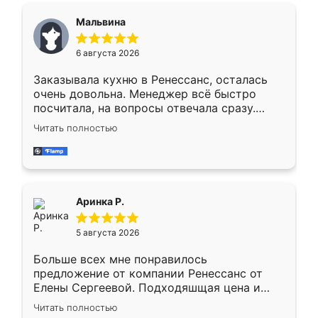
сегменте ,выбор у конкурентов куда
Мальвина
меньше, здесь же он более разнообразный.
Мне нравится ,если что-то потребуется из
6 августа 2026
мебели буду заказывать только здесь.
Заказывала кухню в Ренессанс, осталась
очень довольна. Менеджер всё быстро
посчитала, на вопросы отвечала сразу.
Замерщик приехал в субботу, подошёл к
Читать полностью
делу со всей ответственностью. Собрали
за день, ребята работали аккуратно, даже
пыли почти не было. Качество отличное,
ящики ходят плавно, ничего не скрипит.
Всё подошло как влитое.
Аринка Р.
5 августа 2026
Больше всех мне понравилось
предложение от компании Ренессанс от
Елены Сергеевой. Подходяшщая цена и
короткие сроки изготовления. Приехавший
Читать полностью
для замера сотрудник Владислав