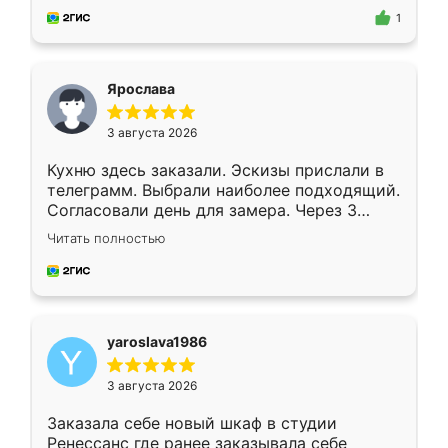
предложил по моему эскизу самый
1
подходящий вариант шкафа. Немного его
видоизменил, получилось даже лучше, чем
я хотела.
Ярослава
3 августа 2026
Кухню здесь заказали. Эскизы прислали в
телеграмм. Выбрали наиболее подходящий.
Согласовали день для замера. Через 3
недели кухня была уже готова. Остались
Читать полностью
довольны работой. Спасибо Ренессанс
мебель за качественную работу!
yaroslava1986
3 августа 2026
Заказала себе новый шкаф в студии
Ренессанс где ранее заказывала себе